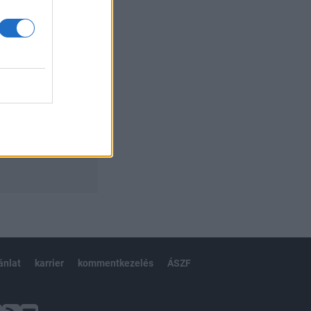
ánlat
karrier
kommentkezelés
ÁSZF