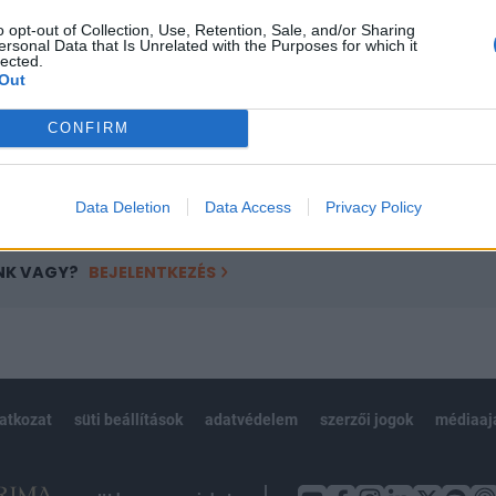
ötött.
o opt-out of Collection, Use, Retention, Sale, and/or Sharing
ersonal Data that Is Unrelated with the Purposes for which it
övetkezőket tartalmazza:
lected.
Out
 teljes cikkarchívum
 BÉT elmúlt 2 év napon belüli
CONFIRM
Előfizetés
Data Deletion
Data Access
Privacy Policy
NK VAGY?
BEJELENTKEZÉS
latkozat
süti beállítások
adatvédelem
szerzői jogok
médiaaj