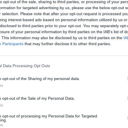
to opt-out of the sale, sharing to third parties, or processing of your per
formation for targeted advertising by us, please use the below opt-out s
r selection. Please note that after your opt-out request is processed y
eing interest-based ads based on personal information utilized by us or
k a lakáspiac egyelőre töretlennek tűnő felfutása, az 
disclosed to third parties prior to your opt-out. You may separately opt-
losure of your personal information by third parties on the IAB’s list of
önzők híre egész biztosan elérte már azokat is, akik e
. This information may also be disclosed by us to third parties on the
IA
 lakásvásárlásban vagy eladásban. A piac hosszú éve
Participants
that may further disclose it to other third parties.
 eladók százezreit késztette és készteti majd cselekvé
iac iránt érdeklődőknek foglalta össze az idei évet le
l Data Processing Opt Outs
ion 2026Új fejezet az építőiparban! Szakma, networking, haték
o opt-out of the Sharing of my personal data.
i szabályokat!Információ és jelentkezésAz elmúlt időszakban még
In
is érzékelhették a lakásárakban bekövetkező jelentős áremelke
 válság előtti árszintekkel lehet találkozni...
o opt-out of the Sale of my Personal Data.
In
ASÓNK!
to opt-out of processing my Personal Data for Targeted
ing.
a portfolio.hu hírarchívumához tartozik, melynek olvasása előf
In