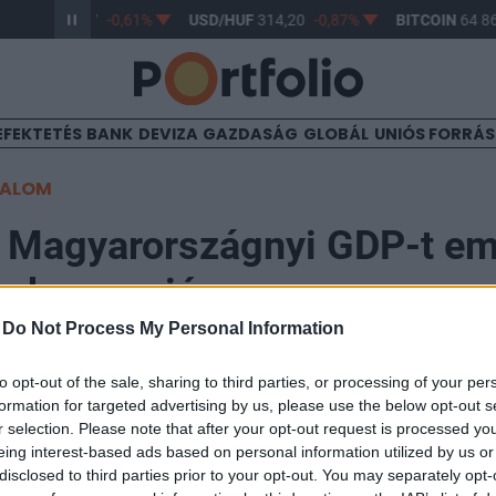
R/HUF
363,17
-0,61%
USD/HUF
314,20
-0,87%
BITCOIN
64 86
EFEKTETÉS
BANK
DEVIZA
GAZDASÁG
GLOBÁL
UNIÓS FORRÁ
TALOM
 Magyarországnyi GDP-t em
is korrupció
-
Do Not Process My Personal Information
to opt-out of the sale, sharing to third parties, or processing of your per
formation for targeted advertising by us, please use the below opt-out s
r selection. Please note that after your opt-out request is processed y
 ingatlanpiacon befektető külföldi vállalkozásoknak a 
eing interest-based ads based on personal information utilized by us or
ylegesen ki az általuk megvásárolt ingatlan tulajdonos
disclosed to third parties prior to your opt-out. You may separately opt-