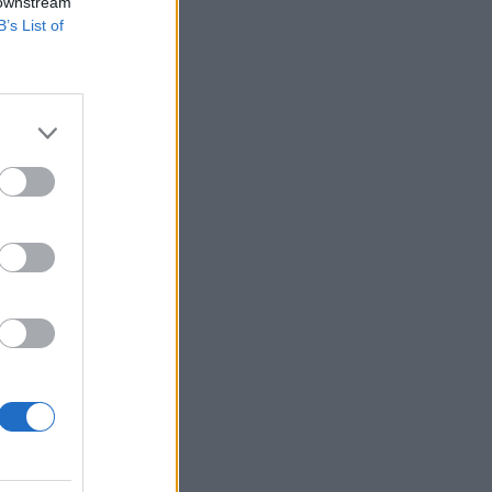
 downstream
B’s List of
g találkozója! Idén
t nagyszabású
t. A tervezetből
 ezer...
izetéses