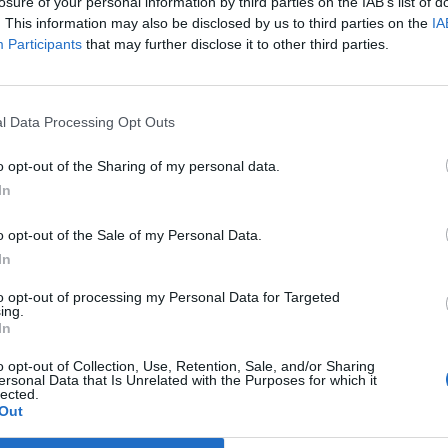
it kormányfő.
losure of your personal information by third parties on the IAB’s list of
. This information may also be disclosed by us to third parties on the
IA
 Forum 2026A hazai ingatlanpiac legnagyobb üzleti és networkin
Participants
that may further disclose it to other third parties.
nformáció és jelentkezésDavid Cameron a Londonban rendezet
óellenes értekezleten ismertette a kormány intézkedési csomagjá
ában és Walesben hozzávetőleg százezer, Londonban több mint 44
l Data Processing Opt Outs
o opt-out of the Sharing of my personal data.
ASÓNK!
In
a portfolio.hu hírarchívumához tartozik, melynek olvasása előf
o opt-out of the Sale of my Personal Data.
ötött.
In
övetkezőket tartalmazza:
to opt-out of processing my Personal Data for Targeted
 teljes cikkarchívum
ing.
 BÉT elmúlt 2 év napon belüli
In
o opt-out of Collection, Use, Retention, Sale, and/or Sharing
ersonal Data that Is Unrelated with the Purposes for which it
lected.
Előfizetés
Out