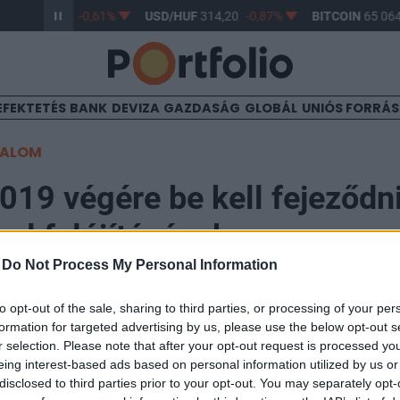
/HUF
363,17
-0,61%
USD/HUF
314,20
-0,87%
BITCOIN
65 064,
EFEKTETÉS
BANK
DEVIZA
GAZDASÁG
GLOBÁL
UNIÓS FORRÁ
TALOM
2019 végére be kell fejeződn
al felújításának
-
Do Not Process My Personal Information
14:12
to opt-out of the sale, sharing to third parties, or processing of your per
formation for targeted advertising by us, please use the below opt-out s
r selection. Please note that after your opt-out request is processed y
l felújításának a jelenlegi számítások szerint 2019. 
eing interest-based ads based on personal information utilized by us or
 jelentette ki Tarlós István főpolgármester pénteki bud
disclosed to third parties prior to your opt-out. You may separately opt-