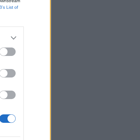
 downstream
B’s List of
g találkozója! Idén
mterve, és "emberi
arlós István.
izetéses