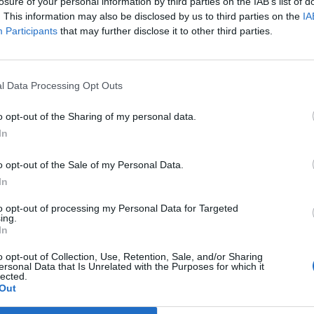
án.
losure of your personal information by third parties on the IAB’s list of
. This information may also be disclosed by us to third parties on the
IA
 Forum 2026A hazai ingatlanpiac legnagyobb üzleti és networkin
Participants
that may further disclose it to other third parties.
formáció és jelentkezésElkészült a 3-as metró felújításának üte
19. december 31-éig be kell fejeződnie a felújításnak - mondta T
ztási ciklus végének semmi köze ahhoz, hogy próbálja...
l Data Processing Opt Outs
o opt-out of the Sharing of my personal data.
ASÓNK!
In
a portfolio.hu hírarchívumához tartozik, melynek olvasása előf
o opt-out of the Sale of my Personal Data.
ötött.
In
övetkezőket tartalmazza:
to opt-out of processing my Personal Data for Targeted
 teljes cikkarchívum
ing.
 BÉT elmúlt 2 év napon belüli
In
o opt-out of Collection, Use, Retention, Sale, and/or Sharing
ersonal Data that Is Unrelated with the Purposes for which it
lected.
Előfizetés
Out