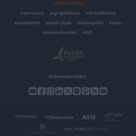
© 2026 Portfolio
impresszum
jogi nyilatkozat
süti beállítások
adatvédelem
szerzői jogok
médiaajánlat
karrier
kommentkezelés
ÁSZF
Itt keressen minket:
Partnereink