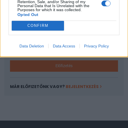
Retention, Sale, and/or Sharing of my
A keresett cikk a portfolio.hu hírarchívumához
Personal Data that Is Unrelated with the
Purposes for which it was collected.
tartozik, melynek olvasása előfizetéses
Opted Out
regisztrációhoz kötött.
CONFIRM
Az előfizetés a következőket tartalmazza:
Portfolio.hu teljes cikkarchívum
Kötéslisták: BÉT elmúlt 2 év napon belüli
Data Deletion
Data Access
Privacy Policy
kötéslistái
Előfizetés
MÁR ELŐFIZETŐNK VAGY?
BEJELENTKEZÉS