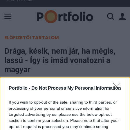
A Paksi Atomerőmű összteljesítménye 228 MW. A Duna vízállá
ELŐFIZETŐI TARTALOM
Drága, késik, nem jár, ha mégis,
lassú - Így is imád vonatozni a
magyar
Portfolio
Portfolio -
Do Not Process My Personal Information
2017. január 12. 08:50
If you wish to opt-out of the sale, sharing to third parties, or
A magyarországi vonatok rengeteget késnek, az
processing of your personal or sensitive information for
utasok nem elégedettek a szolgáltatás
targeted advertising by us, please use the below opt-out
section to confirm your selection. Please note that after your
színvonalával, a jegyárak rugalmatlanok és
opt-out request is processed you may continue seeing
relatíve drágák - valamiért mégis a magyar az