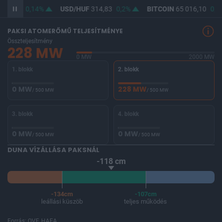
363,68
0,14%
USD/HUF
314,83
0,2%
BITCOIN
65 016,10
0,2
PAKSI ATOMERŐMŰ TELJESÍTMÉNYE
Összteljesítmény
228 MW
0 MW
2000 MW
1. blokk
2. blokk
0 MW
228 MW
/ 500 MW
/ 500 MW
3. blokk
4. blokk
0 MW
0 MW
/ 500 MW
/ 500 MW
DUNA VÍZÁLLÁSA PAKSNÁL
-118 cm
-134cm
-107cm
leállási küszöb
teljes működés
Forrás: OVF, HAEA