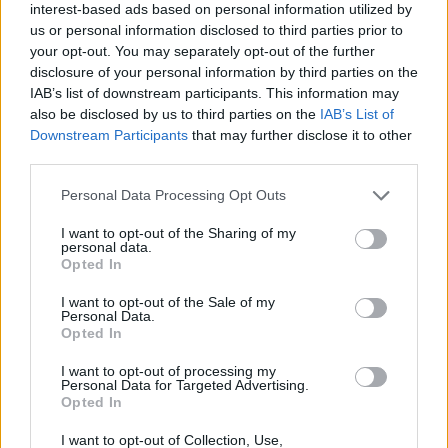
interest-based ads based on personal information utilized by
egyik legtöbbet vonatozó nemzet Európában. A
us or personal information disclosed to third parties prior to
magyar vasút helyzetét tíz grafikonon és
your opt-out. You may separately opt-out of the further
disclosure of your personal information by third parties on the
megállapításon keresztül mutatjuk be, a 28
IAB’s list of downstream participants. This information may
európai ország (a vasút nélküli Ciprust és Máltát
also be disclosed by us to third parties on the
IAB’s List of
leszámítva az összes EU tagállam, valamint Svájc
Downstream Participants
that may further disclose it to other
és Norvégia) vasúthálózatát figyelő Rail Market
third parties.
Monitoring Scheme (RMMS) adatai alapján.
Personal Data Processing Opt Outs
Property Investment Forum 2026A hazai ingatlanpiac
I want to opt-out of the Sharing of my
legnagyobb üzleti és networking találkozója! Idén a 22.
personal data.
Opted In
alkalommal!Információ és jelentkezés1. A magyar vonatok
késnek a legtöbbetHatásvadász kijelentés,. de részben
I want to opt-out of the Sale of my
Personal Data.
igaz. Az Európa-szerte legfrissebb elérhető adatok (2014,
Opted In
illetve néhány ország esetében 2012/2013) szerint a
Magyarországon közlekedő elővárosi és regionális...
I want to opt-out of processing my
Personal Data for Targeted Advertising.
Opted In
KEDVES OLVASÓNK!
I want to opt-out of Collection, Use,