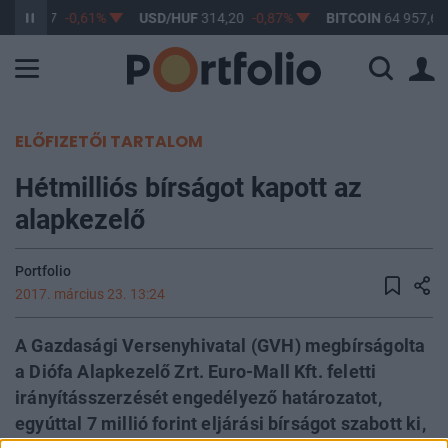
F
363,17
-0,61%
USD/HUF
314,20
-0,87%
BITCOIN
64 957,64
ELŐFIZETŐI TARTALOM
Hétmilliós bírságot kapott az
alapkezelő
Portfolio
2017. március 23. 13:24
A Gazdasági Versenyhivatal (GVH) megbírságolta
a Diófa Alapkezelő Zrt. Euro-Mall Kft. feletti
irányításszerzését engedélyező határozatot,
egyúttal 7 millió forint eljárási bírságot szabott ki,