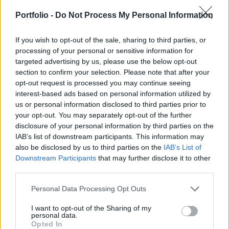
mert a Diófa Alapkezelő Zrt. félrevezető
tájékoztatást adott a vállalatcsoport irányítási
Portfolio -
Do Not Process My Personal Information
viszonyairól.
If you wish to opt-out of the sale, sharing to third parties, or
Property Investment Forum 2026A hazai ingatlanpiac
processing of your personal or sensitive information for
targeted advertising by us, please use the below opt-out
legnagyobb üzleti és networking találkozója! Idén a 22.
section to confirm your selection. Please note that after your
alkalommal!Információ és jelentkezésA GVH - a Diófa
opt-out request is processed you may continue seeing
Alapkezelő Zrt. benyújtott kérelme alapján 2016. április 26-
interest-based ads based on personal information utilized by
án engedélyezte, hogy a Diófa Alapkezelő Zrt. közvetett,
us or personal information disclosed to third parties prior to
egyedüli irányítást szerezzen az EURO-MALL
your opt-out. You may separately opt-out of the further
Ingatlanbefektetési Kft. felett. A GVH azonban egy
disclosure of your personal information by third parties on the
későbbi...
IAB’s list of downstream participants. This information may
also be disclosed by us to third parties on the
IAB’s List of
Downstream Participants
that may further disclose it to other
KEDVES OLVASÓNK!
third parties.
A keresett cikk a portfolio.hu hírarchívumához
Personal Data Processing Opt Outs
tartozik, melynek olvasása előfizetéses
I want to opt-out of the Sharing of my
regisztrációhoz kötött.
personal data.
Opted In