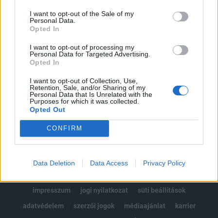
Az előfizetés a következőket tartalmazza:
I want to opt-out of the Sale of my
Portfolio.hu teljes cikkarchívum
Personal Data.
Kötéslisták: BÉT elmúlt 2 év napon belüli
Opted In
kötéslistái
I want to opt-out of processing my
Personal Data for Targeted Advertising.
Opted In
Előfizetés
I want to opt-out of Collection, Use,
Retention, Sale, and/or Sharing of my
Personal Data that Is Unrelated with the
MÁR ELŐFIZETŐNK VAGY?
BEJELENTKEZÉS
Purposes for which it was collected.
Opted Out
CONFIRM
Data Deletion
Data Access
Privacy Policy
© 2026 Portfolio
impresszum
jogi nyilatkozat
süti beállítások
adatvédelem
szerzői jogok
médiaajánlat
karrier