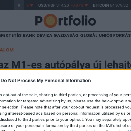
363,17
-0,61%
USD/HUF
314,20
-0,87%
BITCOIN
64 979,32
0
EFEKTETÉS
BANK
DEVIZA
GAZDASÁG
GLOBÁL
UNIÓS FORRÁ
TALOM
az M1-es autópálya új lehajt
-
Do Not Process My Personal Information
to opt-out of the sale, sharing to third parties, or processing of your per
formation for targeted advertising by us, please use the below opt-out s
tadták az M1-es autópálya Biatorbágy határánál lévő, T
r selection. Please note that after your opt-out request is processed y
k köszönhetően az M1-es és az M0-ás autópályák közöt
eing interest-based ads based on personal information utilized by us or
lósult meg az összeköttetés.
disclosed to third parties prior to your opt-out. You may separately opt-
losure of your personal information by third parties on the IAB’s list of