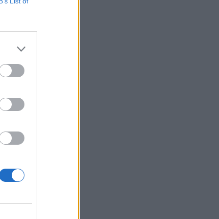
g találkozója! Idén
B’s List of
 autópálya évekkel
 M1-es autópályával,
izetéses