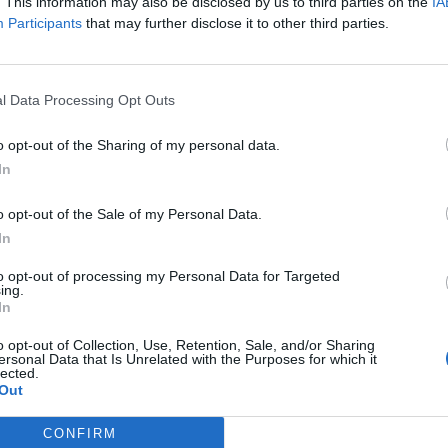
 Forum 2026A hazai ingatlanpiac legnagyobb üzleti és networkin
. This information may also be disclosed by us to third parties on the
IA
Participants
that may further disclose it to other third parties.
formáció és jelentkezésHétfőn hivatalosan is átadták az M1-es
hajtóját. Az új csomópont a Tópark épületeit kapcsolja össze az
n rövidül a térségből a fővárosba való...
l Data Processing Opt Outs
ASÓNK!
o opt-out of the Sharing of my personal data.
In
a portfolio.hu hírarchívumához tartozik, melynek olvasása előf
ötött.
o opt-out of the Sale of my Personal Data.
övetkezőket tartalmazza:
In
 teljes cikkarchívum
to opt-out of processing my Personal Data for Targeted
 BÉT elmúlt 2 év napon belüli
ing.
In
o opt-out of Collection, Use, Retention, Sale, and/or Sharing
ersonal Data that Is Unrelated with the Purposes for which it
Előfizetés
lected.
Out
NK VAGY?
BEJELENTKEZÉS
CONFIRM