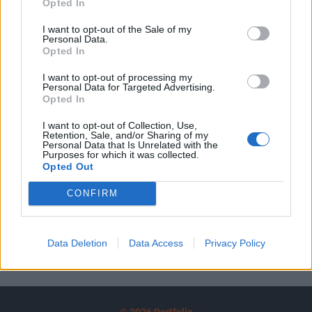
Opted In
A keresett cikk a portfolio.hu hírarchívumához
tartozik, melynek olvasása előfizetéses
I want to opt-out of the Sale of my
Personal Data.
regisztrációhoz kötött.
Opted In
Az előfizetés a következőket tartalmazza:
I want to opt-out of processing my
Portfolio.hu teljes cikkarchívum
Personal Data for Targeted Advertising.
Opted In
Kötéslisták: BÉT elmúlt 2 év napon belüli
kötéslistái
I want to opt-out of Collection, Use,
Retention, Sale, and/or Sharing of my
Personal Data that Is Unrelated with the
Előfizetés
Purposes for which it was collected.
Opted Out
CONFIRM
MÁR ELŐFIZETŐNK VAGY?
BEJELENTKEZÉS
Data Deletion
Data Access
Privacy Policy
© 2026 Portfolio