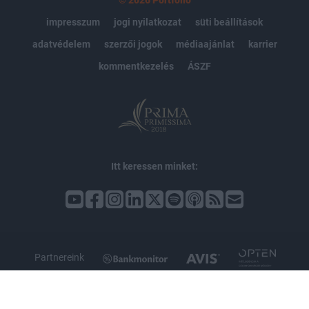
impresszum
jogi nyilatkozat
süti beállítások
adatvédelem
szerzői jogok
médiaajánlat
karrier
kommentkezelés
ÁSZF
Itt keressen minket:
Partnereink