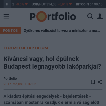
UF
363,22
-0,6%
USD/HUF
314,08
-0,91%
BITCOIN
64 997,52
FONTOS
Gyökeres változást tervez a miniszter a magyar iskolákban – itt a bejelentés
ELŐFIZETŐI TARTALOM
Kíváncsi vagy, hol épülnek
Budapest legnagyobb lakóparkjai?
Portfolio
2017. május 07. 07:05
A kiadott építési engedélyek - bejelentések -
számában mostanra kezdjük elérni a válság előtti