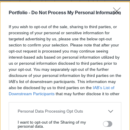
szinteket, így várhatóan az átadott lakások száma
is hamarosan jelentős növekedésnek indul. Sok
Portfolio -
Do Not Process My Personal Information
esetben elég néhány nagyméretű fejlesztés és egy
adott város vagy kerület lakásállománya több száz
If you wish to opt-out of the sale, sharing to third parties, or
processing of your personal or sensitive information for
új lakással is bővülhet. Az alábbiakban
targeted advertising by us, please use the below opt-out
megnéztük, hogy hol vannak és mi jellemző a
section to confirm your selection. Please note that after your
Budapesten épülő legnagyobb társasházakra.
opt-out request is processed you may continue seeing
interest-based ads based on personal information utilized by
Akkor jársz jól, ha nem sürgős a költözésA Budapesti
us or personal information disclosed to third parties prior to
Lakáspiaci Riport adatbázisában jelenleg 392 projekt
your opt-out. You may separately opt-out of the further
szerepel, összesen 13 234 lakással, ami megbízható alapot
disclosure of your personal information by third parties on the
IAB’s list of downstream participants. This information may
ad az új lakás piaci folyamatok vizsgálatához. Az új
also be disclosed by us to third parties on the
IAB’s List of
lakások iránti erős keresletet jól mutatja, hogy a lakások
Downstream Participants
that may further disclose it to other
nagy részét a fejlesztők már az építkezési fázisban eladják,
third parties.
így a kulcsrakész, beköltözhető...
Personal Data Processing Opt Outs
KEDVES OLVASÓNK!
I want to opt-out of the Sharing of my
personal data.