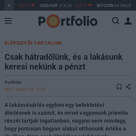
363,17
-0,61%
USD/HUF
314,20
-0,87%
BITCOIN
64 984,89
ELŐFIZETŐI TARTALOM
Csak hátradőlünk, és a lakásunk
keresi nekünk a pénzt
Portfolio
2017. június 15. 12:21
A lakásvásárlás egyben egy befektetési
döntésnek is számít, és mivel vagyonunk jelentős
részét tartjuk ingatlanban, nagyon nem mindegy,
hogy pontosan hogyan alakul otthonunk értéke a