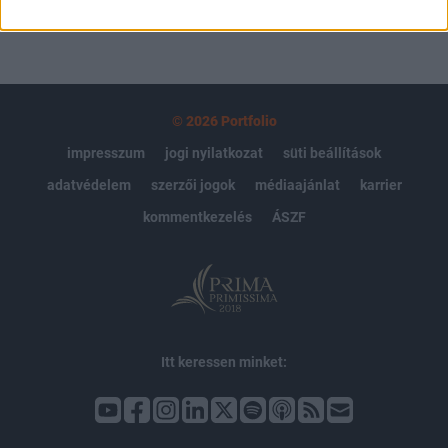
© 2026 Portfolio
impresszum
jogi nyilatkozat
süti beállítások
adatvédelem
szerzői jogok
médiaajánlat
karrier
kommentkezelés
ÁSZF
Itt keressen minket: