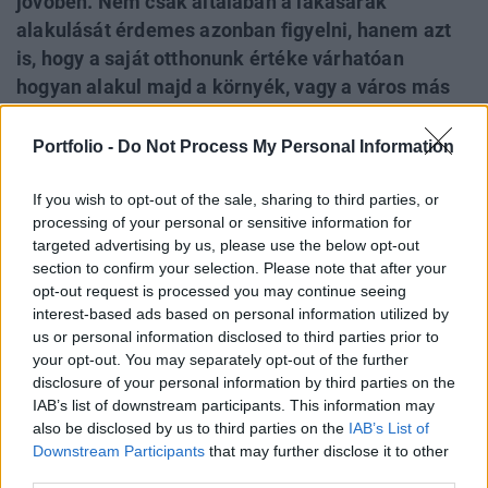
jövőben. Nem csak általában a lakásárak
alakulását érdemes azonban figyelni, hanem azt
is, hogy a saját otthonunk értéke várhatóan
hogyan alakul majd a környék, vagy a város más
részeihez képest. Ha ugyanis az otthonunk olyan
területen helyezkedik el, amely felértékelődés
Portfolio -
Do Not Process My Personal Information
előtt áll, egy későbbi eladásnál plusz hozamot
realizálhatunk. Budapesten belül korábban -
If you wish to opt-out of the sale, sharing to third parties, or
processing of your personal or sensitive information for
részben a 4-es metrónak köszönhetően - a XI.
targeted advertising by us, please use the below opt-out
kerület teljesített ebből a szempontból az egyik
section to confirm your selection. Please note that after your
legjobban, ráadásul e városrész kilátásai a jövőre
opt-out request is processed you may continue seeing
nézve is kedvezőek lehetnek.
interest-based ads based on personal information utilized by
us or personal information disclosed to third parties prior to
your opt-out. You may separately opt-out of the further
A saját otthon vásárlása - akármennyire nem így
disclosure of your personal information by third parties on the
gondolunk rá - valójában egy hosszú távú befektetési
IAB’s list of downstream participants. This information may
döntés. Ha saját lakással rendelkezünk, az általában
also be disclosed by us to third parties on the
IAB’s List of
egyben azt is jelenti, hogy vagyonunk jelentős részét tartjuk
Downstream Participants
that may further disclose it to other
ingatlanban, ami igazán indokolttá teszi, hogy külön
third parties.