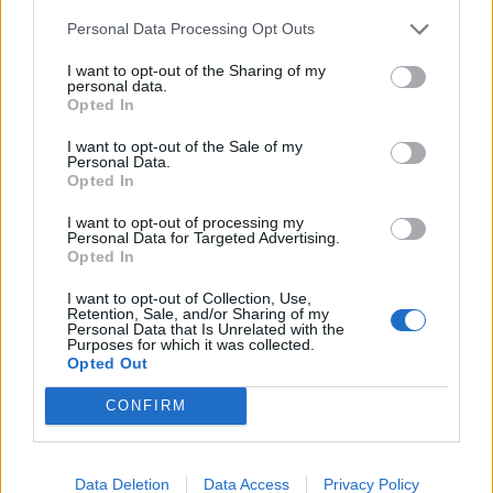
figyelmet szenteljünk annak, hogy miként alakulhat e
befektetésünk értéke a jövőben. A legtöbben...
Personal Data Processing Opt Outs
I want to opt-out of the Sharing of my
personal data.
KEDVES OLVASÓNK!
Opted In
A keresett cikk a portfolio.hu hírarchívumához
I want to opt-out of the Sale of my
Personal Data.
tartozik, melynek olvasása előfizetéses
Opted In
regisztrációhoz kötött.
I want to opt-out of processing my
Az előfizetés a következőket tartalmazza:
Personal Data for Targeted Advertising.
Opted In
Portfolio.hu teljes cikkarchívum
Kötéslisták: BÉT elmúlt 2 év napon belüli
I want to opt-out of Collection, Use,
Retention, Sale, and/or Sharing of my
kötéslistái
Personal Data that Is Unrelated with the
Purposes for which it was collected.
Opted Out
Előfizetés
CONFIRM
MÁR ELŐFIZETŐNK VAGY?
BEJELENTKEZÉS
Data Deletion
Data Access
Privacy Policy