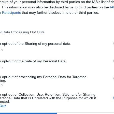
losure of your personal information by third parties on the IAB’s list of
rszágban sportolnak a legtöbbet.
. This information may also be disclosed by us to third parties on the
IA
Participants
that may further disclose it to other third parties.
 Forum 2026A hazai ingatlanpiac legnagyobb üzleti és networkin
ormáció és jelentkezésEmberek milliói töltik fel a futásaik, ke
rendszerbe, amiből látványos térkép rajzolódik ki a különböző or
datok természetesen csak azt mutatják meg, aki feltölti...
l Data Processing Opt Outs
o opt-out of the Sharing of my personal data.
ASÓNK!
In
a portfolio.hu hírarchívumához tartozik, melynek olvasása előf
o opt-out of the Sale of my Personal Data.
ötött.
In
övetkezőket tartalmazza:
to opt-out of processing my Personal Data for Targeted
 teljes cikkarchívum
ing.
In
 BÉT elmúlt 2 év napon belüli
o opt-out of Collection, Use, Retention, Sale, and/or Sharing
ersonal Data that Is Unrelated with the Purposes for which it
lected.
Előfizetés
Out