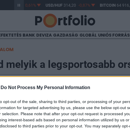
HUF
363,17
-0,61%
USD/HUF
314,20
-0,87%
BITCOIN
64 916,
EFEKTETÉS
BANK
DEVIZA
GAZDASÁG
GLOBÁL
UNIÓS FORRÁ
TALOM
d melyik a legsportosabb o
-
Do Not Process My Personal Information
to opt-out of the sale, sharing to third parties, or processing of your per
 világában egyre többen osztják meg különböző sport
formation for targeted advertising by us, please use the below opt-out s
sségi oldalakon, amely adatok mostanra lehetővé tesz
r selection. Please note that after your opt-out request is processed y
gának sportteljesítmény szerinti globális összehasonl
eing interest-based ads based on personal information utilized by us or
tt látványos térképet a Strava, amin jól látszik, hogy a
disclosed to third parties prior to your opt-out. You may separately opt-