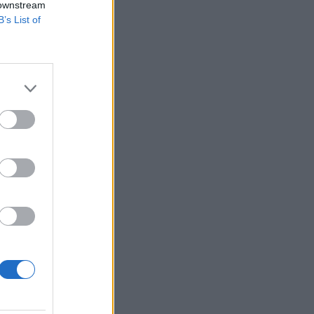
 downstream
B’s List of
g találkozója! Idén
rékpározásaik vagy
szágok
izetéses