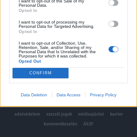
I want to opt-out of the Sale of my
Kötéslisták: BÉT elmúlt 2 év napon belüli
Personal Data.
kötéslistái
Opted In
I want to opt-out of processing my
Előfizetés
Personal Data for Targeted Advertising.
Opted In
I want to opt-out of Collection, Use,
MÁR ELŐFIZETŐNK VAGY?
BEJELENTKEZÉS
Retention, Sale, and/or Sharing of my
Personal Data that Is Unrelated with the
Purposes for which it was collected.
Opted Out
CONFIRM
© 2026 Portfolio
Data Deletion
Data Access
Privacy Policy
impresszum
jogi nyilatkozat
süti beállítások
adatvédelem
szerzői jogok
médiaajánlat
karrier
kommentkezelés
ÁSZF