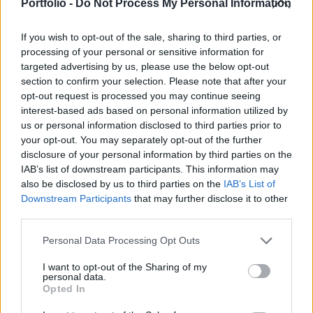
mértékű, amire már a döntéshozók is felfigyeltek -
Portfolio -
Do Not Process My Personal Information
számol be a Bloomberg.
If you wish to opt-out of the sale, sharing to third parties, or
Property Investment Forum 2026A hazai ingatlanpiac
processing of your personal or sensitive information for
legnagyobb üzleti és networking találkozója! Idén a 22.
targeted advertising by us, please use the below opt-out
section to confirm your selection. Please note that after your
alkalommal!Információ és jelentkezésA hírügynökség azzal
opt-out request is processed you may continue seeing
kezdi a kelet-közép-európai lakáspiacról szóló
interest-based ads based on personal information utilized by
beszámolóját, hogy felidézi a 2008-as válság által
us or personal information disclosed to third parties prior to
kirobbantott helyzetet, ami után a régiós országok
your opt-out. You may separately opt-out of the further
hatóságai szigorították a hitelfelvételi lehetőségeket....
disclosure of your personal information by third parties on the
IAB’s list of downstream participants. This information may
also be disclosed by us to third parties on the
IAB’s List of
KEDVES OLVASÓNK!
Downstream Participants
that may further disclose it to other
third parties.
A keresett cikk a portfolio.hu hírarchívumához
tartozik, melynek olvasása előfizetéses
Personal Data Processing Opt Outs
regisztrációhoz kötött.
I want to opt-out of the Sharing of my
personal data.
Az előfizetés a következőket tartalmazza:
Opted In
Portfolio.hu teljes cikkarchívum