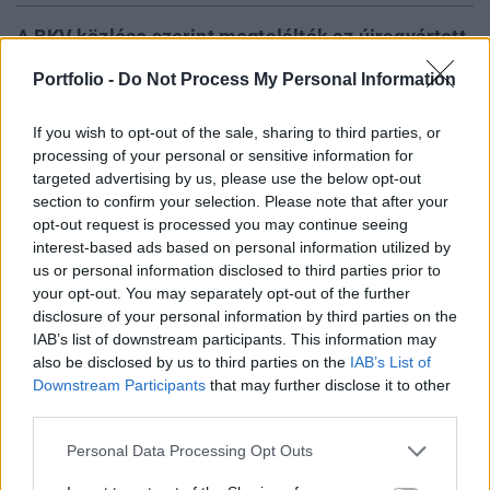
A BKV közlése szerint megtalálták az újragyártott
orosz metrókocsik meghibásodásának okát,
Portfolio -
Do Not Process My Personal Information
ugyanakkor a 24.hu BKV-s forrásokra hivatkozva
azt írja, hogy a jelentkező hibákat "buhera"
If you wish to opt-out of the sale, sharing to third parties, or
megoldásokkal hárítják el, amelyhez az orosz
processing of your personal or sensitive information for
gyártól eddig nem sok segítséget kaptak.
targeted advertising by us, please use the below opt-out
section to confirm your selection. Please note that after your
opt-out request is processed you may continue seeing
Property Investment Forum 2026A hazai ingatlanpiac
interest-based ads based on personal information utilized by
legnagyobb üzleti és networking találkozója! Idén a 22.
us or personal information disclosed to third parties prior to
alkalommal!Információ és jelentkezésA 24.hu írása szerint
your opt-out. You may separately opt-out of the further
a fő probléma, hogy a metrószerelvények felújítására szánt
disclosure of your personal information by third parties on the
pénz, valójában nem elég a rendszerek teljes cseréjére, így
IAB’s list of downstream participants. This information may
több esetben spórolni kellett. Például az úgynevezett
also be disclosed by us to third parties on the
IAB’s List of
automatikus vonatvezérlő rendszer...
Downstream Participants
that may further disclose it to other
third parties.
Personal Data Processing Opt Outs
KEDVES OLVASÓNK!