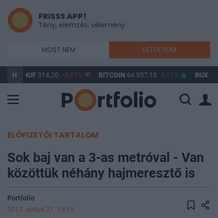
FRISSS APP!
Tény, elemzés, vélemény
MOST NEM
LETÖLTÖM
USD/HUF
314,20
-0,87%
BITCOIN
64 957,10
0,11%
BUX
14
ELŐFIZETŐI TARTALOM
Sok baj van a 3-as metróval - Van
közöttük néhány hajmeresztő is
Portfolio
2017. június 27. 15:15