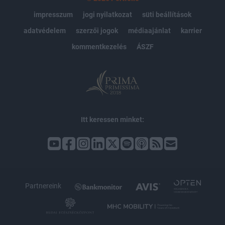
impresszum
jogi nyilatkozat
süti beállítások
adatvédelem
szerzői jogok
médiaajánlat
karrier
kommentkezelés
ÁSZF
Itt keressen minket:
Partnereink