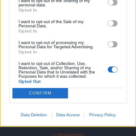
I want to opt-out of the Sharing of my
A keresett cikk a portfolio.hu hírarchívumához
personal data.
tartozik, melynek olvasása előfizetéses
Opted In
regisztrációhoz kötött.
I want to opt-out of the Sale of my
Personal Data.
Az előfizetés a következőket tartalmazza:
Opted In
Portfolio.hu teljes cikkarchívum
I want to opt-out of processing my
Kötéslisták: BÉT elmúlt 2 év napon belüli
Personal Data for Targeted Advertising.
kötéslistái
Opted In
I want to opt-out of Collection, Use,
Előfizetés
Retention, Sale, and/or Sharing of my
Personal Data that Is Unrelated with the
Purposes for which it was collected.
Opted Out
MÁR ELŐFIZETŐNK VAGY?
BEJELENTKEZÉS
CONFIRM
Data Deletion
Data Access
Privacy Policy
© 2026 Portfolio