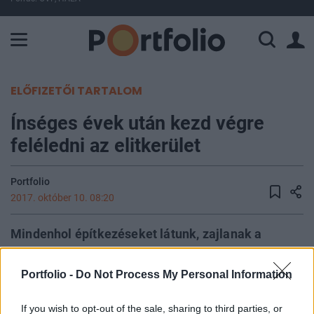
A Paksi Atomerőmű összteljesítménye 225 MW. A Duna vízállá
ELŐFIZETŐI TARTALOM
Ínséges évek után kezd végre
feléledni az elitkerület
Portfolio
2017. október 10. 08:20
Mindenhol építkezéseket látunk, zajlanak a
lakásfejlesztések az egész fővárosban, mi
azonban most főként a budai oldalra és azon belüli
Portfolio -
Do Not Process My Personal Information
is Bel-Budára koncentrálunk. A teljes építés alatt
lévő állomány csupán kis részét teszik ki az itt
If you wish to opt-out of the sale, sharing to third parties, or