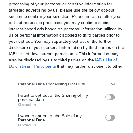
processing of your personal or sensitive information for
található projektek, azonban az előző évekhez
targeted advertising by us, please use the below opt-out
képest a jelenleg épülő pár száz új lakás hatalmas
section to confirm your selection. Please note that after your
változásnak mondható. A XII. kerületben közel 200
opt-out request is processed you may continue seeing
új lakóingatlant fejlesztenek, ami azonban nem túl
interest-based ads based on personal information utilized by
us or personal information disclosed to third parties prior to
nagy szám, ha azt nézzük, hogy mintegy 40 ezer
your opt-out. You may separately opt-out of the further
lakás található itt. Szóval a választék és lehetőség
disclosure of your personal information by third parties on the
elég szűkös, de azért végre már van miből
IAB’s list of downstream participants. This information may
válogatni és mit összemérni. A célközönségben
also be disclosed by us to third parties on the
IAB’s List of
egyértelműen a zöld területre és a többszobás
Downstream Participants
that may further disclose it to other
third parties.
lakásra vágyó vásárlók vannak, akik számára az
egymillió forint feletti négyzetméterárak sem
Personal Data Processing Opt Outs
jelentenek akadályt, és azok a befektetők, akik a
I want to opt-out of the Sharing of my
válságból tanulva tudják, hogy a belvárosban és
personal data.
Opted In
Bel-Budán voltak a legválságállóbbak a lakások.
I want to opt-out of the Sale of my
A felkapott zöldövezeti budai kerületeket is elérte a
Personal Data.
lakásfejlesztési boom, Észak- és Bel-Budán mintegy 1350
Opted In
új lakást építenek. Ez a szám még magasabb, ha