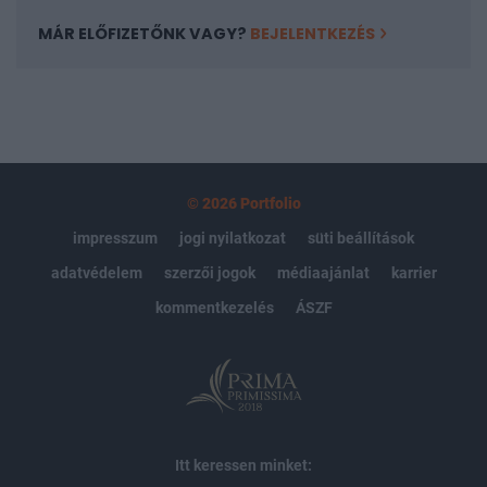
MÁR ELŐFIZETŐNK VAGY?
BEJELENTKEZÉS
© 2026 Portfolio
impresszum
jogi nyilatkozat
süti beállítások
adatvédelem
szerzői jogok
médiaajánlat
karrier
kommentkezelés
ÁSZF
Itt keressen minket: