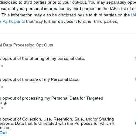
lmi biztos is nyilatkozott, aki úgy fogalmazott, hogy e
disclosed to third parties prior to your opt-out. You may separately opt-
san nem fog pláza épülni, mivel annak nincs meg az ér
losure of your personal information by third parties on the IAB’s list of
. This information may also be disclosed by us to third parties on the
IA
Participants
that may further disclose it to other third parties.
kel, hogy mit hoz számunkra a szemünk előtt zajló negyedik ip
n alakítja át életünket a digitalizáció, a big data, az Internet of
otthonok? Jelentkezz a Portfolio június 7-én megrendezésre ke
l Data Processing Opt Outs
ol a szakma legnagyobb képviselői vitatják meg az aktuális...
o opt-out of the Sharing of my personal data.
In
ASÓNK!
o opt-out of the Sale of my Personal Data.
a portfolio.hu hírarchívumához tartozik, melynek olvasása előf
In
ötött.
to opt-out of processing my Personal Data for Targeted
övetkezőket tartalmazza:
ing.
In
 teljes cikkarchívum
 BÉT elmúlt 2 év napon belüli
o opt-out of Collection, Use, Retention, Sale, and/or Sharing
ersonal Data that Is Unrelated with the Purposes for which it
lected.
Out