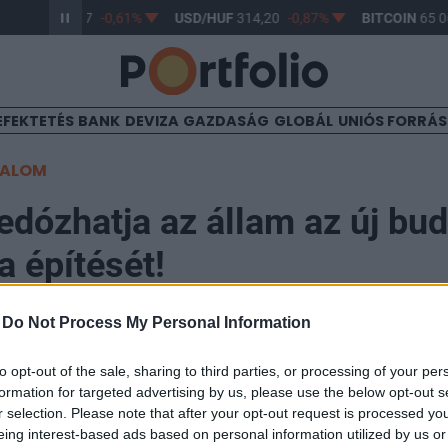
R/HUF
363,17
-0,61%
USD/HUF
314,20
-0,87%
BITCOIN
65 06
EFEKTETÉS
BANK
DEVIZA
GAZDASÁG
GLOBÁL
UNIÓS FORRÁ
TALOM
dózhatja az állam az új bud
a építését!
-
Do Not Process My Personal Information
to opt-out of the sale, sharing to third parties, or processing of your per
formation for targeted advertising by us, please use the below opt-out s
elentés, miszerint 2019-ben elkezdődik a már több éve 
r selection. Please note that after your opt-out request is processed y
 pláza építése. A bejelentés kapcsán ma a Világgazda
eing interest-based ads based on personal information utilized by us or