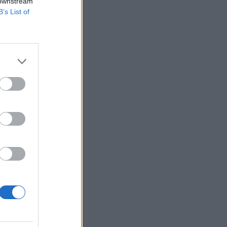
 downstream
B’s List of
 a fennmaradó 20
zetésre kerültek.
 jelen írás nem
izetéses