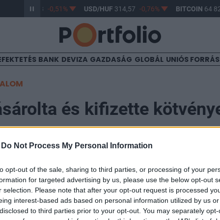
R/HUF
363,53
-0,51%
USD/HUF
314,57
-0,76%
BITCOIN
64 82
EFEKTETÉS
BANK
DEVIZA
GAZDASÁG
GLOBÁL
UNIÓS FORRÁ
TALOM
sárolta és kifizette kötvénye
n
-
Do Not Process My Personal Information
16:02
to opt-out of the sale, sharing to third parties, or processing of your per
formation for targeted advertising by us, please use the below opt-out s
r selection. Please note that after your opt-out request is processed y
lte, hogy a zártkörű forgalomba hozatallal kibocsátot
eing interest-based ads based on personal information utilized by us or
 kamatozó EURO kötvény" elnevezésű kötvényének futa
disclosed to third parties prior to your opt-out. You may separately opt-