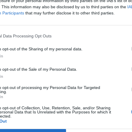
. napján lejárt.
losure of your personal information by third parties on the IAB’s list of
. This information may also be disclosed by us to third parties on the
IA
b, összesen 1,3 millió euró névértékű kötvényt visszavásárolt,
Participants
that may further disclose it to other third parties.
 ezer euró névértékű kötvény és annak kamatai a mai napon kifi
lamennyi kötvénykibocsátásból eredő kötelezettsége megszűnt.A
 tanácsadásnak vagy befektetési ajánlásnak....
l Data Processing Opt Outs
o opt-out of the Sharing of my personal data.
ASÓNK!
In
a portfolio.hu hírarchívumához tartozik, melynek olvasása előf
o opt-out of the Sale of my Personal Data.
ötött.
In
övetkezőket tartalmazza:
to opt-out of processing my Personal Data for Targeted
 teljes cikkarchívum
ing.
 BÉT elmúlt 2 év napon belüli
In
o opt-out of Collection, Use, Retention, Sale, and/or Sharing
ersonal Data that Is Unrelated with the Purposes for which it
lected.
Előfizetés
Out