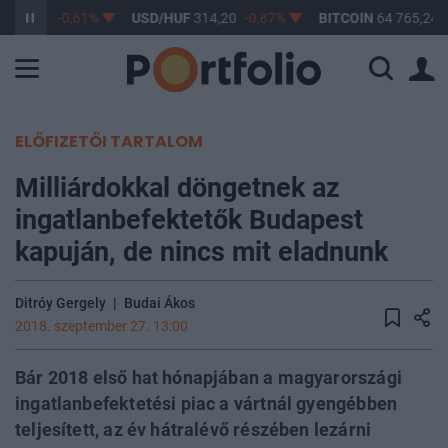
363,17
-0,61%
USD/HUF
314,20
-0,87%
BITCOIN
64 765,24
ELŐFIZETŐI TARTALOM
Milliárdokkal döngetnek az
ingatlanbefektetők Budapest
kapuján, de nincs mit eladnunk
Ditróy Gergely
|
Budai Ákos
2018. szeptember 27. 13:00
Bár 2018 első hat hónapjában a magyarországi
ingatlanbefektetési piac a vártnál gyengébben
teljesített, az év hátralévő részében lezárni