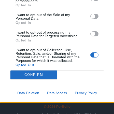
tartozik, melynek olvasása előfizetéses
personal data.
Opted In
regisztrációhoz kötött.
I want to opt-out of the Sale of my
Az előfizetés a következőket tartalmazza:
Personal Data.
Opted In
Portfolio.hu teljes cikkarchívum
Kötéslisták: BÉT elmúlt 2 év napon belüli
I want to opt-out of processing my
kötéslistái
Personal Data for Targeted Advertising.
Opted In
Előfizetés
I want to opt-out of Collection, Use,
Retention, Sale, and/or Sharing of my
Personal Data that Is Unrelated with the
Purposes for which it was collected.
Opted Out
MÁR ELŐFIZETŐNK VAGY?
BEJELENTKEZÉS
CONFIRM
Data Deletion
Data Access
Privacy Policy
© 2026 Portfolio