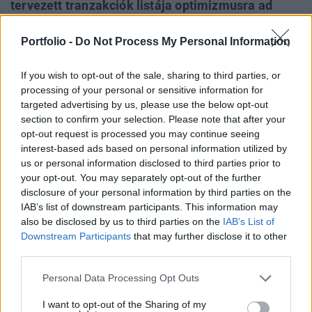
tervezett tranzakciók listája optimizmusra ad
okot. Benjamin Perez-Ellischewitz MRICS, a JLL
regionális igazgatója és magyarországi tőkepiaci
Portfolio -
Do Not Process My Personal Information
részlegének vezetője új befektetésekről,
If you wish to opt-out of the sale, sharing to third parties, or
feltörekvő befektetési termékekről és mindent
processing of your personal or sensitive information for
felforgató technológiákról beszélt a Portfolio-nak.
targeted advertising by us, please use the below opt-out
section to confirm your selection. Please note that after your
Property Investment Forum 2018 November 22-én újra
opt-out request is processed you may continue seeing
Property Investment Forum, Magyarország legjelentősebb
interest-based ads based on personal information utilized by
ingatlanszakmai eseménye! Új helyszínen, kiállításokkal, a
us or personal information disclosed to third parties prior to
legfontosabb döntéshozókkal, egyedülálló networking
your opt-out. You may separately opt-out of the further
disclosure of your personal information by third parties on the
lehetőségekkel. Most early bird áron!Információ és
IAB’s list of downstream participants. This information may
jelentkezés 2018 első félévben a régiós befektetési piacon
also be disclosed by us to third parties on the
IAB’s List of
új rekordok dőltek meg, a hazai piac eredményei...
Downstream Participants
that may further disclose it to other
third parties.
KEDVES OLVASÓNK!
Personal Data Processing Opt Outs
A keresett cikk a portfolio.hu hírarchívumához
I want to opt-out of the Sharing of my