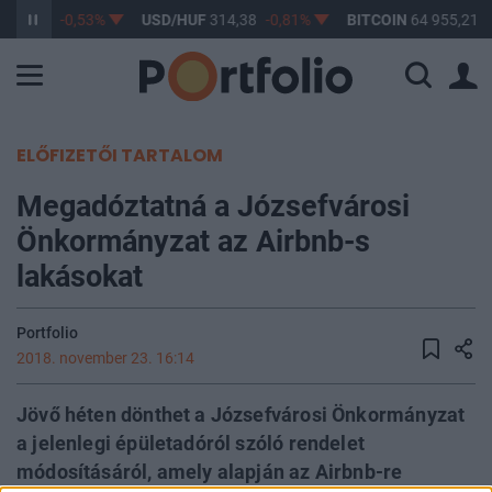
363,47
-0,53%
USD/HUF
314,38
-0,81%
BITCOIN
64 955,21
1
ELŐFIZETŐI TARTALOM
Megadóztatná a Józsefvárosi
Önkormányzat az Airbnb-s
lakásokat
Portfolio
2018. november 23. 16:14
Jövő héten dönthet a Józsefvárosi Önkormányzat
a jelenlegi épületadóról szóló rendelet
módosításáról, amely alapján az Airbnb-re