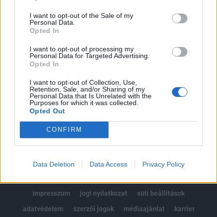
Az előfizetés a következőket tartalmazza:
I want to opt-out of the Sale of my
Portfolio.hu teljes cikkarchívum
Personal Data.
Kötéslisták: BÉT elmúlt 2 év napon belüli
Opted In
kötéslistái
I want to opt-out of processing my
Personal Data for Targeted Advertising.
Opted In
Előfizetés
I want to opt-out of Collection, Use,
Retention, Sale, and/or Sharing of my
Personal Data that Is Unrelated with the
MÁR ELŐFIZETŐNK VAGY?
BEJELENTKEZÉS
Purposes for which it was collected.
Opted Out
CONFIRM
Data Deletion
Data Access
Privacy Policy
© 2026 Portfolio
impresszum
jogi nyilatkozat
süti beállítások
adatvédelem
szerzői jogok
médiaajánlat
karrier