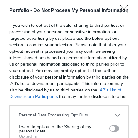
használt, vagy más portálokon hirdetett rövid
távra kiadott lakások tulajdonosainak
Portfolio -
Do Not Process My Personal Information
négyzetméteralapú adót kelleni fizetniük - derül ki
If you wish to opt-out of the sale, sharing to third parties, or
az előterjesztési dokumentumból.
processing of your personal or sensitive information for
targeted advertising by us, please use the below opt-out
November 29-én kerül sor a Józsefvárosi Önkormányzat
section to confirm your selection. Please note that after your
képviselő-testületi ülésére, ahol a képviselők elé kerül a
opt-out request is processed you may continue seeing
hatályos építményadó rendelet módosítására vonatkozó
interest-based ads based on personal information utilized by
tervezet. A dokumentumban többek között szerepel:Az
us or personal information disclosed to third parties prior to
egyéb szálláshely-szolgáltatás nyújtása elsősorban a
your opt-out. You may separately opt-out of the further
társasházi lakások rövid távú hasznosítása, jellemzően az
disclosure of your personal information by third parties on the
IAB’s list of downstream participants. This information may
AIRBNB, és az egyéb szállásmegosztó...
also be disclosed by us to third parties on the
IAB’s List of
Downstream Participants
that may further disclose it to other
third parties.
KEDVES OLVASÓNK!
A keresett cikk a portfolio.hu hírarchívumához
Personal Data Processing Opt Outs
tartozik, melynek olvasása előfizetéses
I want to opt-out of the Sharing of my
regisztrációhoz kötött.
personal data.
Opted In