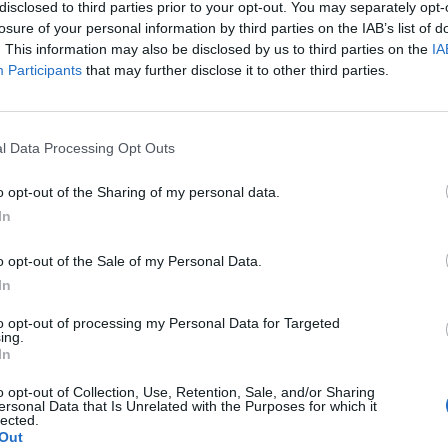
t. Noha a lakásárak sorrendjét még mindig toronyma
disclosed to third parties prior to your opt-out. You may separately opt-
árváltozásban már nem egyértelmű a fölény - derül ki a
losure of your personal information by third parties on the IAB’s list of
. This information may also be disclosed by us to third parties on the
IA
újabb Értéktérképéből.
Participants
that may further disclose it to other third parties.
 átlagára haladja meg a 300 ezres szintet, és további 17 a 240 
ötétbarna színezés). A legdrágább vidéki térség a 15. helyen áll
ntos négyzetméterárral. A legfelső árkategóriába Budapest egészé
l Data Processing Opt Outs
t még sok Pest megyei, több Győr-Moson-Sopron és Vas...
o opt-out of the Sharing of my personal data.
In
ASÓNK!
o opt-out of the Sale of my Personal Data.
a portfolio.hu hírarchívumához tartozik, melynek olvasása előf
In
ötött.
to opt-out of processing my Personal Data for Targeted
övetkezőket tartalmazza:
ing.
In
 teljes cikkarchívum
 BÉT elmúlt 2 év napon belüli
o opt-out of Collection, Use, Retention, Sale, and/or Sharing
ersonal Data that Is Unrelated with the Purposes for which it
lected.
Out