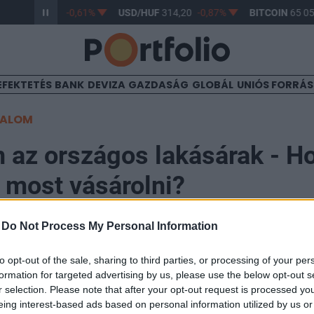
/HUF
363,17
-0,61%
USD/HUF
314,20
-0,87%
BITCOIN
65 056
EFEKTETÉS
BANK
DEVIZA
GAZDASÁG
GLOBÁL
UNIÓS FORRÁ
TALOM
 az országos lakásárak - Ho
most vásárolni?
-
Do Not Process My Personal Information
to opt-out of the sale, sharing to third parties, or processing of your per
formation for targeted advertising by us, please use the below opt-out s
rán mutatjuk meg, hogy országosan az egyes járások
r selection. Please note that after your opt-out request is processed y
zők, illetve hogyan változtak a lakásárak 2017 és 201
eing interest-based ads based on personal information utilized by us or