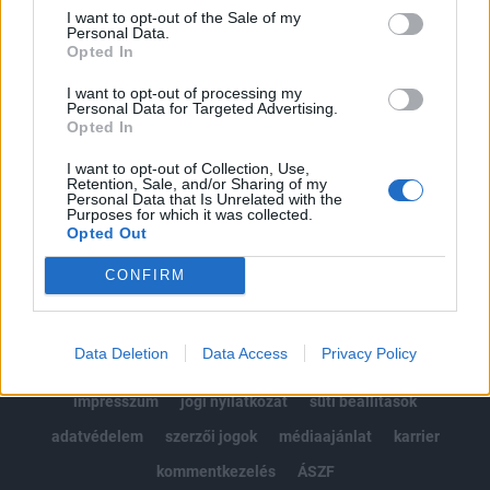
Portfolio.hu teljes cikkarchívum
I want to opt-out of the Sale of my
Personal Data.
Kötéslisták: BÉT elmúlt 2 év napon belüli
Opted In
kötéslistái
I want to opt-out of processing my
Personal Data for Targeted Advertising.
Előfizetés
Opted In
I want to opt-out of Collection, Use,
Retention, Sale, and/or Sharing of my
MÁR ELŐFIZETŐNK VAGY?
BEJELENTKEZÉS
Personal Data that Is Unrelated with the
Purposes for which it was collected.
Opted Out
CONFIRM
Data Deletion
Data Access
Privacy Policy
© 2026 Portfolio
impresszum
jogi nyilatkozat
süti beállítások
adatvédelem
szerzői jogok
médiaajánlat
karrier
kommentkezelés
ÁSZF