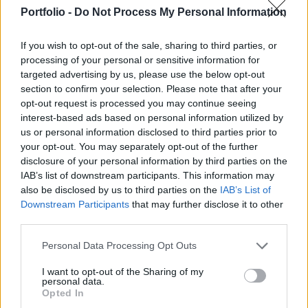
Budapest ebben a tekintetben kiugró értékkel, az
Portfolio -
Do Not Process My Personal Information
európai lista második helyére ért fel - derül ki a
Prologis legújabb felméréséből.
If you wish to opt-out of the sale, sharing to third parties, or
processing of your personal or sensitive information for
Property Awards 2026A hazai ingatlanpiac ünnepe! - Az
targeted advertising by us, please use the below opt-out
elmúlt egy év legkülöngesebb piaci teljesítményei és az
section to confirm your selection. Please note that after your
elmaradhatatlan üzleti networking! Részletekért
opt-out request is processed you may continue seeing
kattints!Információ és jelentkezésA bérleti díjak elsősorban
interest-based ads based on personal information utilized by
us or personal information disclosed to third parties prior to
azokon a területeken emelkednek szignifikánsan,
your opt-out. You may separately opt-out of the further
amelyeken alacsonyabb az üresedési ráta, vagyis erősebb
disclosure of your personal information by third parties on the
a bérlők közti verseny. Budapest tipikusan ilyen helynek...
IAB’s list of downstream participants. This information may
also be disclosed by us to third parties on the
IAB’s List of
Downstream Participants
that may further disclose it to other
KEDVES OLVASÓNK!
third parties.
A keresett cikk a portfolio.hu hírarchívumához
Personal Data Processing Opt Outs
tartozik, melynek olvasása előfizetéses
regisztrációhoz kötött.
I want to opt-out of the Sharing of my
personal data.
Opted In
Az előfizetés a következőket tartalmazza: