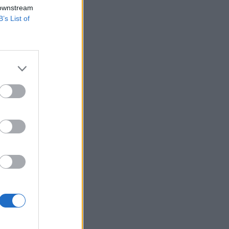
nferencián
 downstream
B’s List of
g találkozója! Idén
lyan nagyobb
 a Duna
 programjának...
izetéses