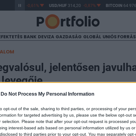
/HUF
363,17
-0,61%
USD/HUF
314,20
-0,87%
BITCOIN
64 976,
EFEKTETÉS
BANK
DEVIZA
GAZDASÁG
GLOBÁL
UNIÓS FORRÁ
TALOM
gvalósul, jelentősen javulha
 levegője
-
Do Not Process My Personal Information
00
to opt-out of the sale, sharing to third parties, or processing of your per
formation for targeted advertising by us, please use the below opt-out s
snek mintegy 30 százalékát a távfűtés adja, melyből 
r selection. Please note that after your opt-out request is processed y
 legnagyobb projekteknél is jelen van a FŐTÁV. A cég t
eing interest-based ads based on personal information utilized by us or
disclosed to third parties prior to your opt-out. You may separately opt-