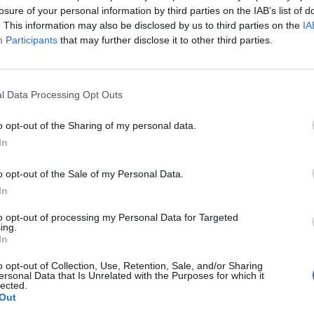
éről és a jövőbeni tervekről a Proptech Forum 2019 ko
losure of your personal information by third parties on the IAB’s list of
orbert, a cég befektetési igazgatója.
. This information may also be disclosed by us to third parties on the
IA
Participants
that may further disclose it to other third parties.
 Forum 2026A hazai ingatlanpiac legnagyobb üzleti és networkin
nformáció és jelentkezésA FŐTÁV Budapesten a lakásokon túl o
gáltatja a fűtését, mint a nemrég átadott Telekom-székház, vagy
l Data Processing Opt Outs
derInvestment DirectorFőtáv Tovább »A Kéménymentes Belváros
o opt-out of the Sharing of my personal data.
In
ASÓNK!
a portfolio.hu hírarchívumához tartozik, melynek olvasása előf
o opt-out of the Sale of my Personal Data.
ötött.
In
övetkezőket tartalmazza:
to opt-out of processing my Personal Data for Targeted
ing.
 teljes cikkarchívum
In
 BÉT elmúlt 2 év napon belüli
o opt-out of Collection, Use, Retention, Sale, and/or Sharing
ersonal Data that Is Unrelated with the Purposes for which it
lected.
Out
Előfizetés