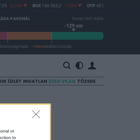
35
-0,04%
BUX
146 563,2
-1,03%
OTP
45 900
-1,82%
MO
LÁSA PAKSNÁL
Forrás: OVF, HAEA
-129 cm
m
biztonsági határ
-134cm
leállási küszöb
 a leállási küszöb -134 cm.
SOK
ÜZLET
INGATLAN
ZÖLD VILÁG
TŐZSDE
lett
sonal or
ection to