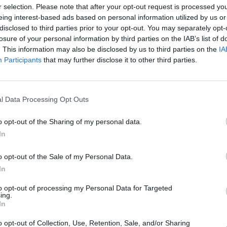
r selection. Please note that after your opt-out request is processed y
eing interest-based ads based on personal information utilized by us or
k a lakások egy részéhez építettek a fejlesztők teras
disclosed to third parties prior to your opt-out. You may separately opt-
övetelmény a lakáshoz tartozó erkély, nem mindegy a
losure of your personal information by third parties on the IAB’s list of
elrendezésű és mennyire használható a gyakorlatban.
. This information may also be disclosed by us to third parties on the
IA
Participants
that may further disclose it to other third parties.
ncs ma Budapesten, ami nemcsak az ott élők komfortérze
atóságát is nagy mértékben növeli.
 a Biggeorge Property támogatta. A nyár beköszöntével egyre tö
l Data Processing Opt Outs
íg vidéken a saját kert gondozása és az ott eltöltött pihenés jel
 Budapesten a lakáshoz tartozó terasz lehet a jó megoldás. Egy t
o opt-out of the Sharing of my personal data.
li már önmagában is kellemes élmény, különösen akkor, ha...
In
o opt-out of the Sale of my Personal Data.
ASÓNK!
In
a portfolio.hu hírarchívumához tartozik, melynek olvasása előf
to opt-out of processing my Personal Data for Targeted
ing.
ötött.
In
övetkezőket tartalmazza:
o opt-out of Collection, Use, Retention, Sale, and/or Sharing