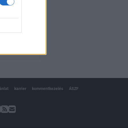
ánlat
karrier
kommentkezelés
ÁSZF