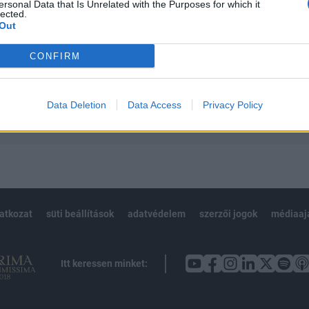
 teljes cikkarchívum
ersonal Data that Is Unrelated with the Purposes for which it
lected.
 BÉT elmúlt 2 év napon belüli
Out
CONFIRM
Előfizetés
Data Deletion
Data Access
Privacy Policy
NK VAGY?
BEJELENTKEZÉS
latkozat
süti beállítások
adatvédelem
szerzői jogok
médiaaj
Itt keressen minket: