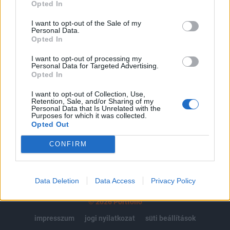
regisztrációhoz kötött.
Opted In
Az előfizetés a következőket tartalmazza:
I want to opt-out of the Sale of my
Personal Data.
Portfolio.hu teljes cikkarchívum
Opted In
Kötéslisták: BÉT elmúlt 2 év napon belüli
kötéslistái
I want to opt-out of processing my
Personal Data for Targeted Advertising.
Opted In
Előfizetés
I want to opt-out of Collection, Use,
Retention, Sale, and/or Sharing of my
Personal Data that Is Unrelated with the
Purposes for which it was collected.
MÁR ELŐFIZETŐNK VAGY?
BEJELENTKEZÉS
Opted Out
CONFIRM
Data Deletion
Data Access
Privacy Policy
© 2026 Portfolio
impresszum
jogi nyilatkozat
süti beállítások