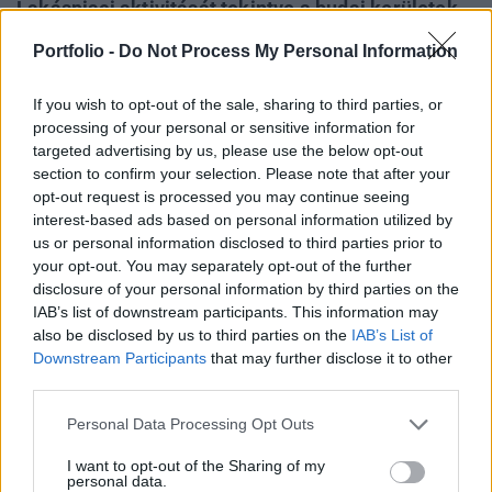
Lakáspiaci aktivitását tekintve a budai kerületek
között az elmúlt két évben egyedül a nála is
Portfolio -
Do Not Process My Personal Information
népesebb, 148 ezer főnek lakhelyéül szolgáló XI.
kerület múlta felül az értékesített lakások és
If you wish to opt-out of the sale, sharing to third parties, or
házak számát tekintve.
processing of your personal or sensitive information for
targeted advertising by us, please use the below opt-out
A cikk megjelenését a Biggeorge Property Zrt. támogatta.
section to confirm your selection. Please note that after your
Budapesten a legtöbb lakást, az elmúlt két év átlagában évi
opt-out request is processed you may continue seeing
interest-based ads based on personal information utilized by
3000 felett a 120 ezer lélekszámú XIII. kerületben adták el,
us or personal information disclosed to third parties prior to
a budai oldalon pedig a XI. kerület közelítette meg ezt a
your opt-out. You may separately opt-out of the further
számot. A III. kerületben már 2015-ben elérte az adás-
disclosure of your personal information by third parties on the
vételek száma a válság előtti értéket és azóta is stabilan
IAB’s list of downstream participants. This information may
2000-2500 közötti...
also be disclosed by us to third parties on the
IAB’s List of
Downstream Participants
that may further disclose it to other
third parties.
KEDVES OLVASÓNK!
Personal Data Processing Opt Outs
A keresett cikk a portfolio.hu hírarchívumához
I want to opt-out of the Sharing of my
tartozik, melynek olvasása előfizetéses
personal data.