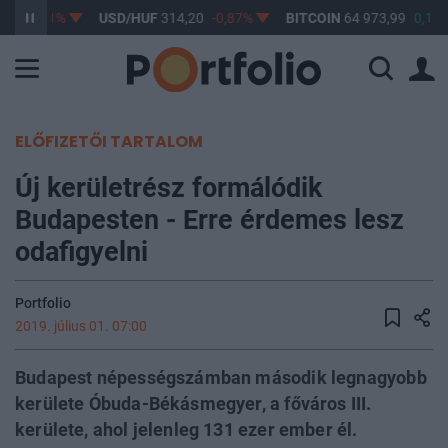
17
-0,61%
USD/HUF
314,20
-0,87%
BITCOIN
64 973,99
0,13%
ELŐFIZETŐI TARTALOM
Új kerületrész formálódik
Budapesten - Erre érdemes lesz
odafigyelni
Portfolio
2019. július 01. 07:00
Budapest népességszámban második legnagyobb
kerülete Óbuda-Békásmegyer, a főváros III.
kerülete, ahol jelenleg 131 ezer ember él.