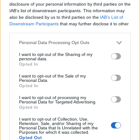
disclosure of your personal information by third parties on the
friss kutatás szerint, aki a kedvességet részesíti
IAB’s list of downstream participants. This information may
előnyben a kritika és az őszinteség helyett, az a
also be disclosed by us to third parties on the
IAB’s List of
munkahelyének és a saját előmenetelének is
Downstream Participants
that may further disclose it to other
árthat. Szerinted melyik a fontosabb egy
third parties.
munkahelyen? Szavazz!
Personal Data Processing Opt Outs
A vezetői fejlesztéssel és munkahelyi tréningekkel
I want to opt-out of the Sharing of my
foglalkozó Fierce nevű cég több mint 1100 főállású
personal data.
Opted In
amerikai munkavállalót kérdezett meg arról, hogy az
őszintének, vagy inkább kedvesnek szeretne tűnni a
I want to opt-out of the Sale of my
Personal Data.
munkahelyén - írja a Qubit. Tízből nyolcan mondták, hogy
Opted In
megtartották maguknak a kritikáikat, csak hogy kollégáik
és a főnökség szemében kedvesebbnek tűnjenek....
I want to opt-out of processing my
Personal Data for Targeted Advertising.
Opted In
KEDVES OLVASÓNK!
I want to opt-out of Collection, Use,
Retention, Sale, and/or Sharing of my
A keresett cikk a portfolio.hu hírarchívumához
Personal Data that Is Unrelated with the
Purposes for which it was collected.
tartozik, melynek olvasása előfizetéses
Opted Out