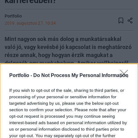
karrieredben?
Portfolio
2019. augusztus 27. 10:34
Mint nagyon sok más dolog a munkatársakkal
való jó, vagy kevésbé jó kapcsolat is meghatározó
része annak, hogy hogyan érzik magukat a
dolgozók egy munkahelyen. Amikor wellbeingről
és a legjobb munkahelyi környezet kialakításáról
Portfolio -
Do Not Process My Personal Information
beszélünk, sokszor feledésbe merül az, hogy a
személyes kapcsolatok gyakran jobban
If you wish to opt-out of the sale, sharing to third parties, or
befolyásolják egy dolgozó elégedettségét, mint
processing of your personal or sensitive information for
például az, hogy milyen az épület levegőztető
targeted advertising by us, please use the below opt-out
section to confirm your selection. Please note that after your
rendszere. Éppen ezért nem mindegy, hogy mi
opt-out request is processed you may continue seeing
magunk, illetve a kollégáink hogyan vélekednek
interest-based ads based on personal information utilized by
az őszinteség és a kedvesség súlyáról az
us or personal information disclosed to third parties prior to
irodában. Egy amerikai munkavállalókon végzett
your opt-out. You may separately opt-out of the further