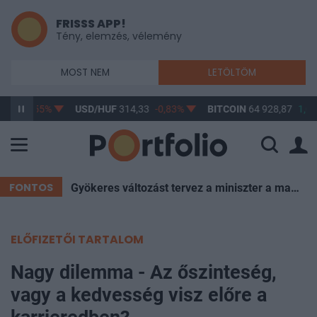
FRISSS APP!
Tény, elemzés, vélemény
MOST NEM
LETÖLTÖM
,40
-0,55%
USD/HUF
314,33
-0,83%
BITCOIN
64 928,87
1,03
FONTOS
Gyökeres változást tervez a miniszter a magyar iskolákban – itt a bejelentés
ELŐFIZETŐI TARTALOM
Nagy dilemma - Az őszinteség,
vagy a kedvesség visz előre a