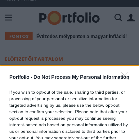
A Paksi Atomerőmű összteljesítménye 226 MW. A Duna vízállá
FONTOS
Évtizedes mélyponton a magyar infláció!
ELŐFIZETŐI TARTALOM
Hamarosan indul a BMW-gyár
Portfolio -
Do Not Process My Personal Information
konténervárosának építése
If you wish to opt-out of the sale, sharing to third parties, or
processing of your personal or sensitive information for
Portfolio
targeted advertising by us, please use the below opt-out
2019. december 05. 16:07
section to confirm your selection. Please note that after your
opt-out request is processed you may continue seeing
A Market Építő Zrt. telepíti a debreceni BMW-gyár
interest-based ads based on personal information utilized by
felvonulási létesítményeit, a megbízás az építési
us or personal information disclosed to third parties prior to
your opt-out. You may separately opt-out of the further
konténerváros felépítéséről szól, vagyis a terület