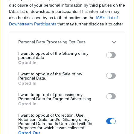
disclosure of your personal information by third parties on the
ideiglenes víz-és szennyvíz hálózatának
IAB’s list of downstream participants. This information may
biztosítását, valamint az építési térvilágítást, az
also be disclosed by us to third parties on the
IAB’s List of
építési energiaellátást és az aszfaltozott építési
Downstream Participants
that may further disclose it to other
third parties.
utakat is magába foglalja - szerepel a Market
közleményében.
Personal Data Processing Opt Outs
A Market Építő Zrt. nyerte el a BMW Manufacturing
I want to opt-out of the Sharing of my
personal data.
Hungary Kft. által a felvonulási létesítmények
Opted In
megvalósítására elsőként kiírt pályázatot. A megbízás az
építési konténerváros felépítéséről szól, mely egyúttal a
I want to opt-out of the Sale of my
Personal Data.
leendő gyár generálkivitelezője számára biztosítja az
Opted In
organizációs terület ideiglenes víz-és szennyvíz hálózatát,
valamint az építési térvilágítást...
I want to opt-out of processing my
Personal Data for Targeted Advertising.
Opted In
KEDVES OLVASÓNK!
I want to opt-out of Collection, Use,
Retention, Sale, and/or Sharing of my
Personal Data that Is Unrelated with the
A keresett cikk a portfolio.hu hírarchívumához
Purposes for which it was collected.
tartozik, melynek olvasása előfizetéses
Opted Out