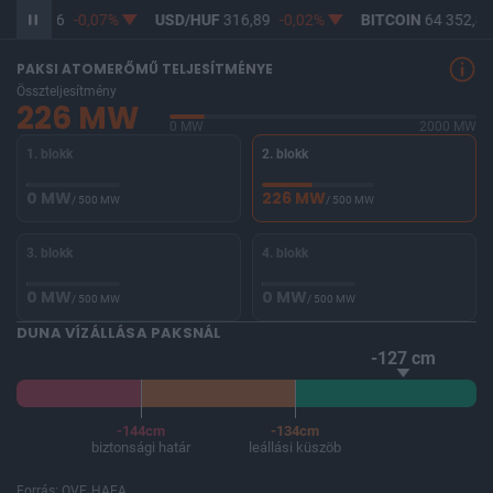
UF
365,16
-0,07%
USD/HUF
316,89
-0,02%
BITCOIN
64 352,85
PAKSI ATOMERŐMŰ TELJESÍTMÉNYE
Összteljesítmény
226 MW
0 MW
2000 MW
1. blokk
2. blokk
0 MW
226 MW
/ 500 MW
/ 500 MW
3. blokk
4. blokk
0 MW
0 MW
/ 500 MW
/ 500 MW
DUNA VÍZÁLLÁSA PAKSNÁL
-127 cm
-144cm
-134cm
biztonsági határ
leállási küszöb
Forrás: OVF, HAEA