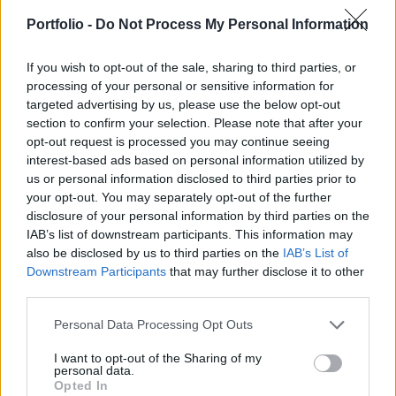
Innovációs és Technológiai Minisztérium
Portfolio -
Do Not Process My Personal Information
kereskedelempolitikáért és fogyasztóvédelemért
felelős államtitkára.
If you wish to opt-out of the sale, sharing to third parties, or
processing of your personal or sensitive information for
Szükséges és eredményes intézkedés a plázastop, amely a
targeted advertising by us, please use the below opt-out
section to confirm your selection. Please note that after your
valós igényeken alapuló fejlesztések megvalósítását eddig
opt-out request is processed you may continue seeing
sem akadályozta, de a nyakló nélküli beruházásoknak
interest-based ads based on personal information utilized by
észszerű gátat szabott - mondta el Cseresnyés Péter.
us or personal information disclosed to third parties prior to
Indokolt esetekben az illetékes bizottság most is támogatja
your opt-out. You may separately opt-out of the further
az építést, a bővítést vagy az átalakítást, amit az is mutat,
disclosure of your personal information by third parties on the
hogy tíz benyújtott...
IAB’s list of downstream participants. This information may
also be disclosed by us to third parties on the
IAB’s List of
Downstream Participants
that may further disclose it to other
KEDVES OLVASÓNK!
third parties.
A keresett cikk a portfolio.hu hírarchívumához
Personal Data Processing Opt Outs
tartozik, melynek olvasása előfizetéses
I want to opt-out of the Sharing of my
regisztrációhoz kötött.
personal data.
Opted In