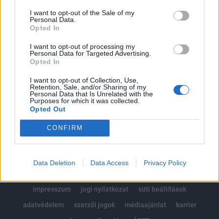
Az előfizetés a következőket tartalmazza:
Portfolio.hu teljes cikkarchívum
I want to opt-out of the Sale of my
Personal Data.
Kötéslisták: BÉT elmúlt 2 év napon belüli
Opted In
kötéslistái
I want to opt-out of processing my
Personal Data for Targeted Advertising.
Opted In
Előfizetés
I want to opt-out of Collection, Use,
Retention, Sale, and/or Sharing of my
Personal Data that Is Unrelated with the
MÁR ELŐFIZETŐNK VAGY?
BEJELENTKEZÉS
Purposes for which it was collected.
Opted Out
CONFIRM
Data Deletion
Data Access
Privacy Policy
© 2026 Portfolio
impresszum
jogi nyilatkozat
süti beállítások
adatvédelem
szerzői jogok
médiaajánlat
karrier