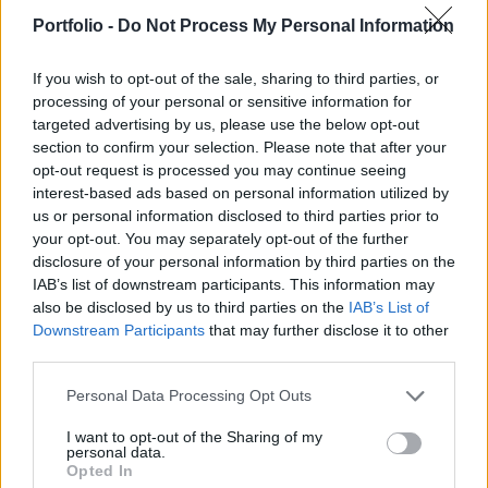
térségbeli országé. Akkor miért mennek külföldre
Portfolio -
Do Not Process My Personal Information
magyar ingatlanos cégek? Megnéztük a külpiacra
lépésüket befolyásoló fontosabb tényezőket.
If you wish to opt-out of the sale, sharing to third parties, or
processing of your personal or sensitive information for
Dübörög a magyar ingatlanpiac, de egyesek kinőtték vagy
targeted advertising by us, please use the below opt-out
vonzóbbnak vélik Közép-Európát és kontinensünk más
section to confirm your selection. Please note that after your
opt-out request is processed you may continue seeing
térségeit is, esetleg még távolabb próbálkoznak, mondjuk
interest-based ads based on personal information utilized by
az Egyesült Államokban. TOP10 sztori Ahogy minden
us or personal information disclosed to third parties prior to
évben, a Portfolio szerkesztősége idén is összeállította az
your opt-out. You may separately opt-out of the further
év legmeghatározóbb eseményeit, híreit. Ez a cikk is egy a
disclosure of your personal information by third parties on the
10 közül. Az elmúlt jó pár...
IAB’s list of downstream participants. This information may
also be disclosed by us to third parties on the
IAB’s List of
Downstream Participants
that may further disclose it to other
KEDVES OLVASÓNK!
third parties.
A keresett cikk a portfolio.hu hírarchívumához
Personal Data Processing Opt Outs
tartozik, melynek olvasása előfizetéses
I want to opt-out of the Sharing of my
regisztrációhoz kötött.
personal data.
Opted In
Az előfizetés a következőket tartalmazza: