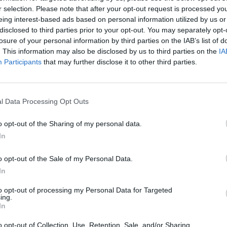
zdik a fejlesztést a Rákospatak utca és a Bosnyák utca
r selection. Please note that after your opt-out request is processed y
áltozás azonban nem igazán történt a telek beépítésé
eing interest-based ads based on personal information utilized by us or
ig: a decemberi Magyar Közlönyben ugyanis kiemelt 
disclosed to third parties prior to your opt-out. You may separately opt-
területet, ami arra enged következtetni, hogy minél gy
losure of your personal information by third parties on the IAB’s list of
. This information may also be disclosed by us to third parties on the
IA
az építési és egyéb engedélyeztetéseket. Nem mellesle
Participants
that may further disclose it to other third parties.
özlönyben a 4-es metró (Bosnyák térig való) meghoss
lővették és módosították.
nt meg a 215. Magyar Közlöny, amelyben plusz egy érdekes sorr
l Data Processing Opt Outs
mpontból kiemelt jelentőségű ügyek nyilvántartása: Komplex in
o opt-out of the Sharing of my personal data.
pcsolódó építmények, infrastrukturális fejlesztések megvalósítás
In
t XIV. kerületben. A zuglói beruházás helyszíne a Rákospatak..
o opt-out of the Sale of my Personal Data.
ASÓNK!
In
a portfolio.hu hírarchívumához tartozik, melynek olvasása előf
to opt-out of processing my Personal Data for Targeted
ing.
ötött.
In
övetkezőket tartalmazza:
o opt-out of Collection, Use, Retention, Sale, and/or Sharing