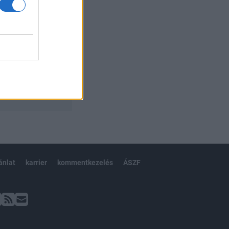
ánlat
karrier
kommentkezelés
ÁSZF