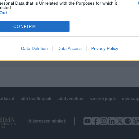
ersonal Data that Is Unrelated with the Purposes for which it
 teljes cikkarchívum
lected.
 BÉT elmúlt 2 év napon belüli
Out
CONFIRM
Előfizetés
Data Deletion
Data Access
Privacy Policy
NK VAGY?
BEJELENTKEZÉS
latkozat
süti beállítások
adatvédelem
szerzői jogok
médiaaj
Itt keressen minket: