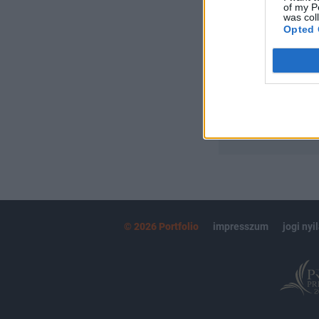
of my P
Portfolio.hu
was col
Kötéslisták:
Opted 
kötéslistái
MÁR ELŐFIZETŐ
© 2026 Portfolio
impresszum
jogi nyi