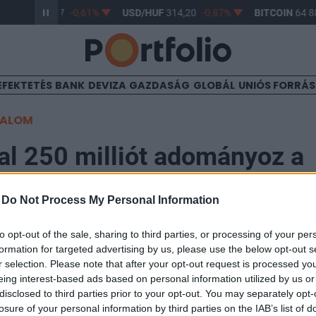
R/HUF
363,17
-0,61%
USD/HUF
314,20
-0,87%
BITCOIN
64 88
EFEKTETÉS
BANK
DEVIZA
GAZDASÁG
GLOBÁL
UNIÓS FORRÁ
TALOM
al 250 milliót adományoz a
rus elleni harcra
-
Do Not Process My Personal Information
to opt-out of the sale, sharing to third parties, or processing of your per
40
formation for targeted advertising by us, please use the below opt-out s
r selection. Please note that after your opt-out request is processed y
nek (melyik szervezetnek), vagy milyen célra, arról k
eing interest-based ads based on personal information utilized by us or
disclosed to third parties prior to your opt-out. You may separately opt-
orintos összeg biztosan segíti a küzdelmet a koronavíru
losure of your personal information by third parties on the IAB’s list of