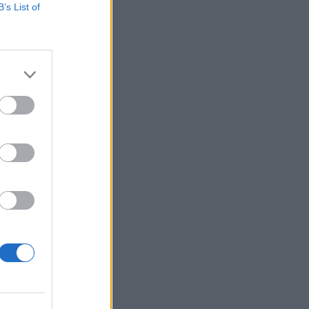
B’s List of
, hogy nem csak
nkatársuk éppen ezt
 is terveznek
izetéses