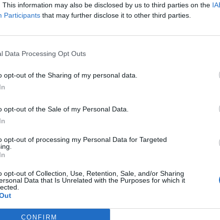
. This information may also be disclosed by us to third parties on the
IA
nyben tudatta az egyik legnagyobb hazai ingatlanfejlesztő cég
Participants
that may further disclose it to other third parties.
 (bár a "maradj otthon" kampány keretein belül vélhetőleg sok mu
s hatására kialakult helyzetet szemlélve, hanem pénzadománnyal
, az még kérdéses. A Futureal-csoport – és a csoporthoz...
l Data Processing Opt Outs
ASÓNK!
o opt-out of the Sharing of my personal data.
In
a portfolio.hu hírarchívumához tartozik, melynek olvasása előf
ötött.
o opt-out of the Sale of my Personal Data.
In
övetkezőket tartalmazza:
 teljes cikkarchívum
to opt-out of processing my Personal Data for Targeted
ing.
 BÉT elmúlt 2 év napon belüli
In
o opt-out of Collection, Use, Retention, Sale, and/or Sharing
ersonal Data that Is Unrelated with the Purposes for which it
Előfizetés
lected.
Out
CONFIRM