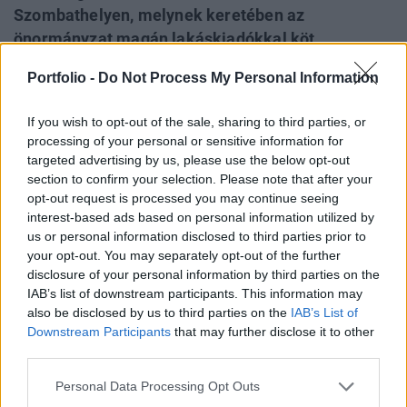
Szombathelyen, melynek keretében az
önormányzat magán lakáskiadókkal köt
szerződést. Szombathely önkormányzata azok
Portfolio -
Do Not Process My Personal Information
jelentkezését várja, akik üresen álló lakásukat a
lehető legkisebb kockázat mellett adnák bérbe az
If you wish to opt-out of the sale, sharing to third parties, or
önkormányzatnak. A kezdeményezés kapcsán
processing of your personal or sensitive information for
kíváncsiak voltunk, hogy más megyeszékhelyeken
targeted advertising by us, please use the below opt-out
section to confirm your selection. Please note that after your
vannak-e hasonló tervek. Kérdéseinkre a
opt-out request is processed you may continue seeing
veszprémi önkormányzat részletes válaszokat
interest-based ads based on personal information utilized by
küldött.
us or personal information disclosed to third parties prior to
your opt-out. You may separately opt-out of the further
A koncepció alapja, hogy a kiadó lakással rendelkező
disclosure of your personal information by third parties on the
magánszemély az önkormányzattal köt bérleti szerződést.
IAB’s list of downstream participants. This information may
A tulajdonos véleményét az önkormányzat figyelembe
also be disclosed by us to third parties on the
IAB’s List of
Downstream Participants
that may further disclose it to other
veszi az albérlő kiválasztásakor, akinek szerződését az
third parties.
önkormányzat költségén közjegyzői okiratban foglalják. A
bérleti szerződés időtartama alatt (legalább 3 év) a
Personal Data Processing Opt Outs
tulajdonos garantáltan, határidőben...