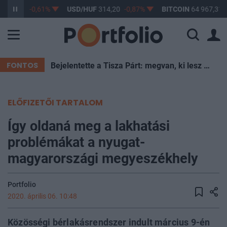
F
363,17
-0,61%
USD/HUF
314,20
-0,87%
BITCOIN
64 967,31
FONTOS
Bejelentette a Tisza Párt: megvan, ki lesz Magyarország új köztársasági elnöke
ELŐFIZETŐI TARTALOM
Így oldaná meg a lakhatási
problémákat a nyugat-
magyarországi megyeszékhely
Portfolio
2020. április 06. 10:48
Közösségi bérlakásrendszer indult március 9-én