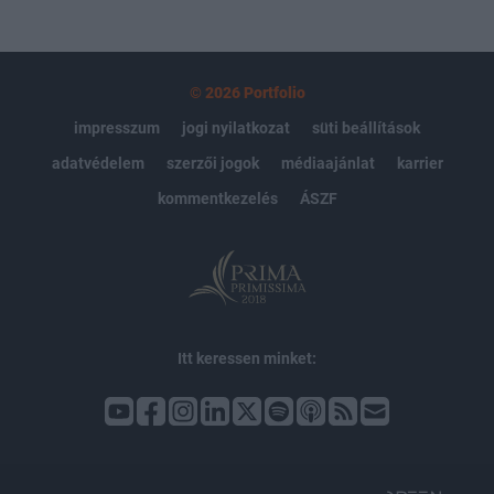
© 2026 Portfolio
impresszum
jogi nyilatkozat
süti beállítások
adatvédelem
szerzői jogok
médiaajánlat
karrier
kommentkezelés
ÁSZF
Itt keressen minket: