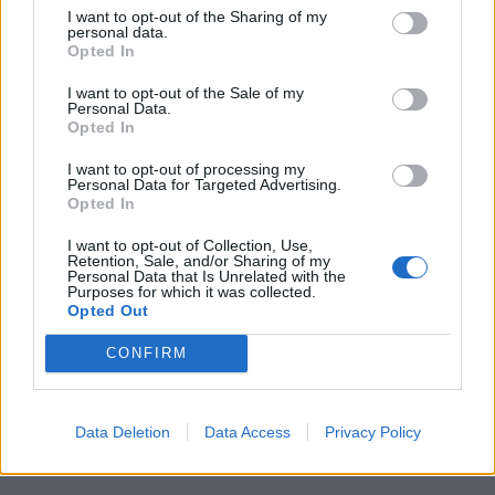
I want to opt-out of the Sharing of my
personal data.
Opted In
KEDVES OLVASÓNK!
I want to opt-out of the Sale of my
A keresett cikk a portfolio.hu hírarchívumához
Personal Data.
Opted In
tartozik, melynek olvasása előfizetéses
regisztrációhoz kötött.
I want to opt-out of processing my
Personal Data for Targeted Advertising.
Az előfizetés a következőket tartalmazza:
Opted In
Portfolio.hu teljes cikkarchívum
I want to opt-out of Collection, Use,
Kötéslisták: BÉT elmúlt 2 év napon belüli
Retention, Sale, and/or Sharing of my
Personal Data that Is Unrelated with the
kötéslistái
Purposes for which it was collected.
Opted Out
Előfizetés
CONFIRM
MÁR ELŐFIZETŐNK VAGY?
BEJELENTKEZÉS
Data Deletion
Data Access
Privacy Policy