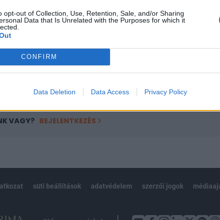
ötött.
o opt-out of Collection, Use, Retention, Sale, and/or Sharing
ersonal Data that Is Unrelated with the Purposes for which it
övetkezőket tartalmazza:
lected.
Out
 teljes cikkarchívum
 BÉT elmúlt 2 év napon belüli
CONFIRM
Előfizetés
Data Deletion
Data Access
Privacy Policy
NK VAGY?
BEJELENTKEZÉS
latkozat
süti beállítások
adatvédelem
szerzői jogok
médiaaj