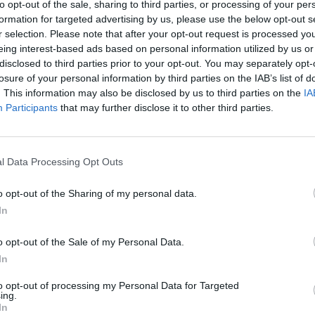
to opt-out of the sale, sharing to third parties, or processing of your per
formation for targeted advertising by us, please use the below opt-out s
r selection. Please note that after your opt-out request is processed y
eing interest-based ads based on personal information utilized by us or
olyosó mellett egyre nagyobb hangsúly helyeződik a Dél
disclosed to third parties prior to your opt-out. You may separately opt-
losure of your personal information by third parties on the IAB’s list of
on - derül ki az Eltinga és a WING kutatásából. A köve
. This information may also be disclosed by us to third parties on the
IA
tt 800 ezer négyzetméter irodaterület fejlesztését lel
Participants
that may further disclose it to other third parties.
lakult helyzet, de a gazdaság talpra állása után a jelen
ternyi modern bérirodaterület több, mint ötödével úju
en.
l Data Processing Opt Outs
Váci úti irodafolyosó volt a fejlesztések egyik kiemelt helyszín
o opt-out of the Sharing of my personal data.
s területek fogyatkozásával a fejlesztők és bérlők egyre inkább
In
eket. Ennek eredményeképp egyre nagyobb figyelem irányul a dél-p
bi idők projektindításai is és az ide költöző nagyobb...
o opt-out of the Sale of my Personal Data.
In
ASÓNK!
to opt-out of processing my Personal Data for Targeted
ing.
a portfolio.hu hírarchívumához tartozik, melynek olvasása előf
In