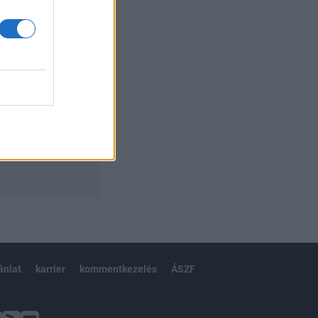
ánlat
karrier
kommentkezelés
ÁSZF