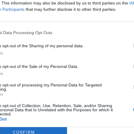
. This information may also be disclosed by us to third parties on the
IA
agyarországi építőipari és ingatlanfejlesztési tapasztalata va
Participants
that may further disclose it to other third parties.
ipari nagyvállalatok vezetői pozícióiban, valamint mélyrehatóan
pari piacát. Szeptember 1-jétől Károly magyarországi country
ezetőségéhez, ahol magyarországi tevékenységük bővítéséért...
l Data Processing Opt Outs
ASÓNK!
o opt-out of the Sharing of my personal data.
In
a portfolio.hu hírarchívumához tartozik, melynek olvasása előf
ötött.
o opt-out of the Sale of my Personal Data.
In
övetkezőket tartalmazza:
 teljes cikkarchívum
to opt-out of processing my Personal Data for Targeted
ing.
 BÉT elmúlt 2 év napon belüli
In
o opt-out of Collection, Use, Retention, Sale, and/or Sharing
ersonal Data that Is Unrelated with the Purposes for which it
Előfizetés
lected.
Out
CONFIRM