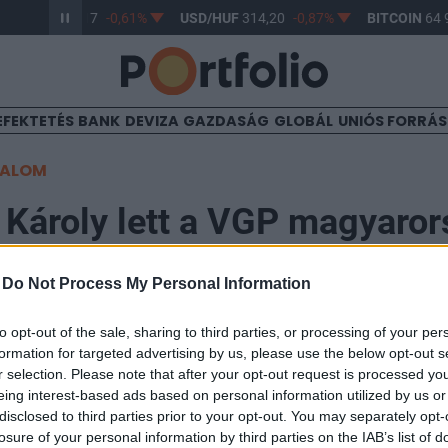
UR/HUF
363,17
-0,61%
USD/HUF
314,20
-0,87%
BITCOIN
64 9
EFEKTETÉS
BANK
DEVIZA
GAZDASÁG
GLOBÁL
UNIÓS FORRÁ
TALOM
 Károly lett a VGP magyaror
 managere
-
Do Not Process My Personal Information
to opt-out of the sale, sharing to third parties, or processing of your per
17:27
formation for targeted advertising by us, please use the below opt-out s
r selection. Please note that after your opt-out request is processed y
ett a logisztikai és félipari ingatlanok fejlesztőjeként
eing interest-based ads based on personal information utilized by us or
disclosed to third parties prior to your opt-out. You may separately opt-
nt ismert VGP vállalatcsoport magyarországi country
losure of your personal information by third parties on the IAB’s list of