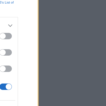
B’s List of
n. Építőmérnökként
 ismeri
 managerként
izetéses