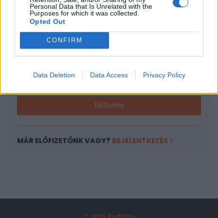
A keresett cikk a portfolio.hu hírarchívumához
Personal Data that Is Unrelated with the
Purposes for which it was collected.
tartozik, melynek olvasása előfizetéses
Opted Out
regisztrációhoz kötött.
CONFIRM
Az előfizetés a következőket tartalmazza:
Portfolio.hu teljes cikkarchívum
Kötéslisták: BÉT elmúlt 2 év napon belüli
Data Deletion
Data Access
Privacy Policy
kötéslistái
Előfizetés
MÁR ELŐFIZETŐNK VAGY?
BEJELENTKEZÉS
© 2026 Portfolio