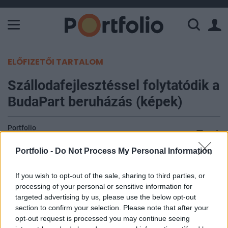
A Paksi Atomerőmű összteljesítménye 226 MW. A Duna vízállá
ELŐFIZETŐI TARTALOM
Szállodafejlesztéssel folytatódik a
BudaPart beruházás (képek)
Portfolio
2021. március 18. 09:53
Portfolio -
Do Not Process My Personal Information
Újabb épület kivitelezése kezdődött meg a
If you wish to opt-out of the sale, sharing to third parties, or
BudaPart ingatlanfejlesztésben. Ahogy Schrancz
processing of your personal or sensitive information for
Mihály, a Property Market Kft. ügyvezető
targeted advertising by us, please use the below opt-out
igazgatója a Portfolio-nak adott interjújában már
section to confirm your selection. Please note that after your
decemberben utalt rá, megállapodást kötöttek a
opt-out request is processed you may continue seeing