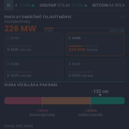
UF
362,24
0,14%
USD/HUF
313,44
0,12%
BITCOIN
64 509,87
PAKSI ATOMERŐMŰ TELJESÍTMÉNYE
Összteljesítmény
226 MW
0 MW
2000 MW
1. blokk
2. blokk
0 MW
226 MW
/ 500 MW
/ 500 MW
3. blokk
4. blokk
0 MW
0 MW
/ 500 MW
/ 500 MW
DUNA VÍZÁLLÁSA PAKSNÁL
-132 cm
-144cm
-134cm
biztonsági határ
leállási küszöb
Forrás: OVF, HAEA