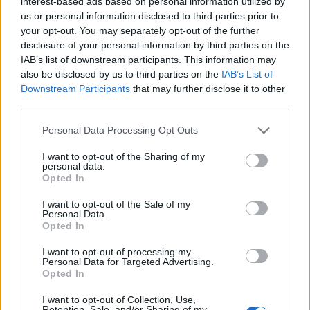
interest-based ads based on personal information utilized by
Radisson lánccal egy 4 csillagos hotel-és iroda
us or personal information disclosed to third parties prior to
vegyes funkciós fejlesztésre, a beruházás
your opt-out. You may separately opt-out of the further
negyedik üteme tehát hotel és irodaház funkciót
disclosure of your personal information by third parties on the
lát majd el. A BudaPart DOWNTOWN név alatt
IAB’s list of downstream participants. This information may
also be disclosed by us to third parties on the
IAB’s List of
zajló fejlesztés során épülő Radisson Hotel
Downstream Participants
that may further disclose it to other
Budapest BudaPart szállodát a Radisson Hotel
third parties.
Group nemzetközi szállodalánc üzemelteti majd.
Personal Data Processing Opt Outs
Szállodafejlesztéssel folytatódik a BudaPart
I want to opt-out of the Sharing of my
ingatlanfejlesztése negyedik üteme. A több mint 11 ezer
personal data.
négyzetméteren megvalósuló hotelben 198 szobát
Opted In
alakítanak ki – ebből 174 standard és 24 superior szoba-,
I want to opt-out of the Sale of my
emellett létrejön egy 175 fős étterem, konferenciatermek és
Personal Data.
Opted In
egy fitneszterem is. A szálloda legfelső szintjén pedig egy
skybar kialakítását tervezik. A szálloda mellett...
I want to opt-out of processing my
Personal Data for Targeted Advertising.
Opted In
KEDVES OLVASÓNK!
I want to opt-out of Collection, Use,
Retention, Sale, and/or Sharing of my