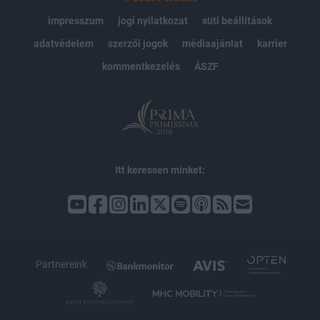
impresszum
jogi nyilatkozat
süti beállítások
adatvédelem
szerzői jogok
médiaajánlat
karrier
kommentkezelés
ÁSZF
Itt keressen minket:
Partnereink