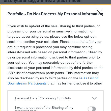
bizonytalanság, amihez a piac minden
szereplőjének alkalamzkodnia kellett. Mi jellemzi
a bérbeadók és a fejlesztők gondolkodásmódját?
Portfolio -
Do Not Process My Personal Information
Többek között erről is beszélnek majd a Portfolio
június 8-i FM & Hybrid Office 2021 konferenciáján
If you wish to opt-out of the sale, sharing to third parties, or
processing of your personal or sensitive information for
a szakma képviselői.
targeted advertising by us, please use the below opt-out
section to confirm your selection. Please note that after your
A home office hatására minden cégvezető átértékelte a
opt-out request is processed you may continue seeing
számukra szükséges irodaterületek méretigényét. Vajon a
interest-based ads based on personal information utilized by
következő években ez miként fog megjelenni az irodák
us or personal information disclosed to third parties prior to
bérbeadása során? Hogy mit jelent ez egy új irodaprojekt
your opt-out. You may separately opt-out of the further
kapcsán, arról a konferencia harmadik szekciójában
disclosure of your personal information by third parties on the
IAB’s list of downstream participants. This information may
Mazsaroff Kata, a Horizon Development bérbeadási
also be disclosed by us to third parties on the
IAB’s List of
igazgatója fog beszélni. A változó területigények...
Downstream Participants
that may further disclose it to other
third parties.
KEDVES OLVASÓNK!
Personal Data Processing Opt Outs
A keresett cikk a portfolio.hu hírarchívumához
I want to opt-out of the Sharing of my
tartozik, melynek olvasása előfizetéses
personal data.