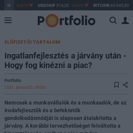
363,17
-0,61%
USD/HUF
314,20
-0,87%
BITCOIN
65 045,80
0
ELŐFIZETŐI TARTALOM
Ingatlanfejlesztés a járvány után -
Hogy fog kinézni a piac?
Portfolio
2021. június 03. 08:00
Nemcsak a munkavállalók és a munkaadók, de az
irodafejlesztők és a befektetők
gondolkodásmódját is alaposan átalakította a
járvány. A korábbi tervezhetőséget felváltotta a