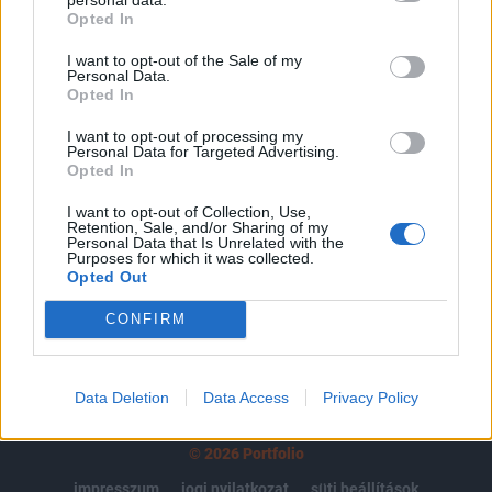
Opted In
regisztrációhoz kötött.
I want to opt-out of the Sale of my
Az előfizetés a következőket tartalmazza:
Personal Data.
Portfolio.hu teljes cikkarchívum
Opted In
Kötéslisták: BÉT elmúlt 2 év napon belüli
I want to opt-out of processing my
kötéslistái
Personal Data for Targeted Advertising.
Opted In
Előfizetés
I want to opt-out of Collection, Use,
Retention, Sale, and/or Sharing of my
Personal Data that Is Unrelated with the
Purposes for which it was collected.
Opted Out
MÁR ELŐFIZETŐNK VAGY?
BEJELENTKEZÉS
CONFIRM
Data Deletion
Data Access
Privacy Policy
© 2026 Portfolio
impresszum
jogi nyilatkozat
süti beállítások