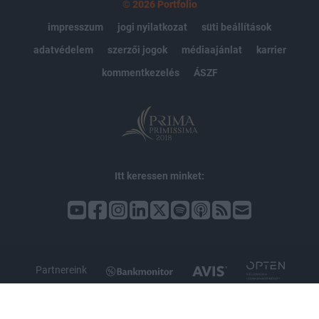
© 2026 Portfolio
impresszum
jogi nyilatkozat
süti beállítások
adatvédelem
szerzői jogok
médiaajánlat
karrier
kommentkezelés
ÁSZF
Itt keressen minket:
Partnereink