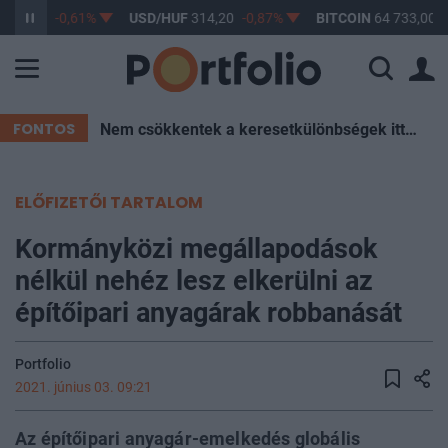
363,17
-0,61%
USD/HUF
314,20
-0,87%
BITCOIN
64 733,00
-
FONTOS
Nem csökkentek a keresetkülönbségek itthon az elmúlt két évtizedben – Mutatjuk az okokat
ELŐFIZETŐI TARTALOM
Kormányközi megállapodások
nélkül nehéz lesz elkerülni az
építőipari anyagárak robbanását
Portfolio
2021. június 03. 09:21
Az építőipari anyagár-emelkedés globális