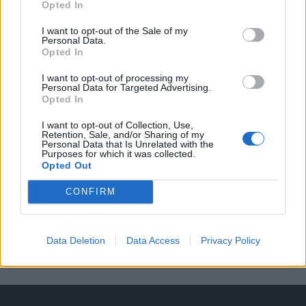
Opted In
A keresett cikk a portfolio.hu hírarchívumához
tartozik, melynek olvasása előfizetéses
I want to opt-out of the Sale of my
Personal Data.
regisztrációhoz kötött.
Opted In
Az előfizetés a következőket tartalmazza:
I want to opt-out of processing my
Portfolio.hu teljes cikkarchívum
Personal Data for Targeted Advertising.
Opted In
Kötéslisták: BÉT elmúlt 2 év napon belüli
kötéslistái
I want to opt-out of Collection, Use,
Retention, Sale, and/or Sharing of my
Personal Data that Is Unrelated with the
Purposes for which it was collected.
Előfizetés
Opted Out
CONFIRM
MÁR ELŐFIZETŐNK VAGY?
BEJELENTKEZÉS
Data Deletion
Data Access
Privacy Policy