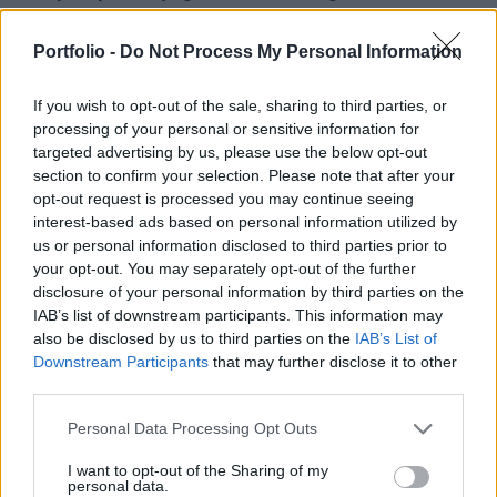
jelenség, így kormányközi megállapodások nélkül
aligha lehet azt országos szinten orvosolni -
Portfolio -
Do Not Process My Personal Information
nyilatkozta Koji László, az Építési Vállalkozók
Országos Szakszövetségének elnöke az ATV Start
If you wish to opt-out of the sale, sharing to third parties, or
processing of your personal or sensitive information for
című műsorában. A helyzet akkor oldódna meg, ha
targeted advertising by us, please use the below opt-out
árubőséget lehetne teremteni a világon, és ha új,
section to confirm your selection. Please note that after your
alternatív beszerzési vonalakat alakíthatnának ki.
opt-out request is processed you may continue seeing
interest-based ads based on personal information utilized by
A kereslet növekedése, a globális anyaghiány egészen
us or personal information disclosed to third parties prior to
elképesztő mértékű áremelkedéseket okozott egyes
your opt-out. You may separately opt-out of the further
disclosure of your personal information by third parties on the
építőipari termékeknél, a hőszigetelés és a betonacél
IAB’s list of downstream participants. This information may
tavalyhoz képest 90%-ot drágult, és egyelőre nem tudni,
also be disclosed by us to third parties on the
IAB’s List of
hogy hol a felívelő pálya vége. Az ATV-nek adott
Downstream Participants
that may further disclose it to other
interjújában Koji László, az ÉVOSZ elnöke elmondta, hogy:
third parties.
Első negyedévben a kivitelezési árak átlagosan...
Personal Data Processing Opt Outs
KEDVES OLVASÓNK!
I want to opt-out of the Sharing of my
personal data.