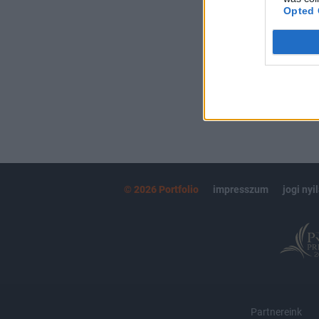
kötéslistái
Opted 
MÁR ELŐFIZETŐ
© 2026 Portfolio
impresszum
jogi nyi
Partnereink