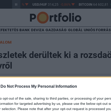
363,30
-0,58%
USD/HUF
314,25
-0,86%
BITCOIN
64 602,81
0
EFEKTETÉS
BANK
DEVIZA
GAZDASÁG
GLOBÁL
UNIÓS FORRÁ
TALOM
szletek derültek ki a rozsda
vről
-
Do Not Process My Personal Information
 a kormány meghirdette a rozsdaövezetek fejlesztésé
to opt-out of the sale, sharing to third parties, or processing of your per
formation for targeted advertising by us, please use the below opt-out s
y a leromlott állapotú, felhagyott és szennyezett ipari
r selection. Please note that after your opt-out request is processed y