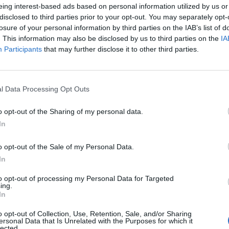
 kármentesítését és fejlesztését célozta meg. Az akció
eing interest-based ads based on personal information utilized by us or
kettőre, mígnem idén márciusban a kormány be nem jele
disclosed to third parties prior to your opt-out. You may separately opt-
ttság" alakul a kapcsolódó akcióterületek kijelölésére
losure of your personal information by third parties on the IAB’s list of
. This information may also be disclosed by us to third parties on the
IA
nem derültek ki, így mi egyenesen az újonnan alakult r
Participants
that may further disclose it to other third parties.
 Forum 2026A hazai ingatlanpiac legnagyobb üzleti és networkin
formáció és jelentkezésAmit eddig tudunk Amennyiben valaki le
l Data Processing Opt Outs
sában jelentette be, hogy külön fejlesztési programot indít a r
o opt-out of the Sharing of my personal data.
te az országban. Az akcióterv célja a a leromlott állapotú...
In
ASÓNK!
o opt-out of the Sale of my Personal Data.
In
a portfolio.hu hírarchívumához tartozik, melynek olvasása előf
ötött.
to opt-out of processing my Personal Data for Targeted
ing.
In
övetkezőket tartalmazza:
 teljes cikkarchívum
o opt-out of Collection, Use, Retention, Sale, and/or Sharing
 BÉT elmúlt 2 év napon belüli
ersonal Data that Is Unrelated with the Purposes for which it
lected.