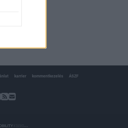
ánlat
karrier
kommentkezelés
ÁSZF