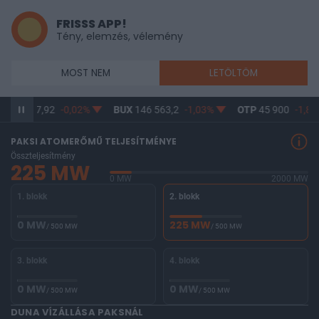
FRISSS APP!
Tény, elemzés, vélemény
MOST NEM
LETÖLTÖM
N
64 587,92
-0,02%
BUX
146 563,2
-1,03%
OTP
45 900
-1,82
PAKSI ATOMERŐMŰ TELJESÍTMÉNYE
Összteljesítmény
225 MW
0 MW
2000 MW
1. blokk
2. blokk
0 MW
225 MW
/ 500 MW
/ 500 MW
3. blokk
4. blokk
0 MW
0 MW
/ 500 MW
/ 500 MW
DUNA VÍZÁLLÁSA PAKSNÁL