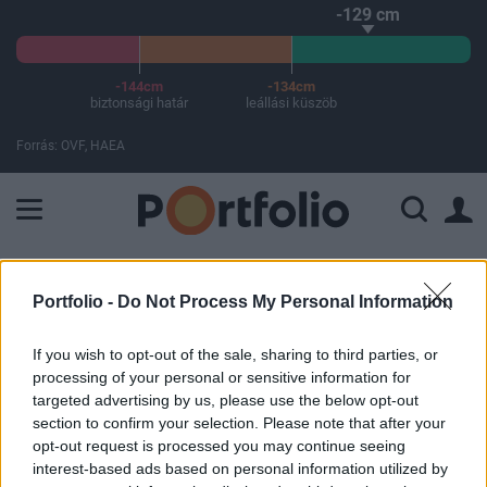
-129 cm
-144cm
-134cm
biztonsági határ
leállási küszöb
Forrás: OVF, HAEA
A Paksi Atomerőmű összteljesítménye 225 MW. A Duna vízállá
ELŐFIZETŐI TARTALOM
Portfolio -
Do Not Process My Personal Information
Újabb útfelújítást jelentettek be
If you wish to opt-out of the sale, sharing to third parties, or
Budapesten
processing of your personal or sensitive information for
targeted advertising by us, please use the below opt-out
section to confirm your selection. Please note that after your
Portfolio
opt-out request is processed you may continue seeing
2021. december 02. 15:00
interest-based ads based on personal information utilized by