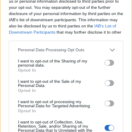
us or personal information disclosed to third parties prior to
Március közepén indul a VI. kerületi Podmaniczky
your opt-out. You may separately opt-out of the further
disclosure of your personal information by third parties on the
utca Teréz körút és a Bajcsy-Zsilinszky út közötti
IAB’s list of downstream participants. This information may
300 méteres szakaszának felújítása - tudatta a
also be disclosed by us to third parties on the
IAB’s List of
Budapesti Közlekedési Központ (BKK)
Downstream Participants
that may further disclose it to other
közleményben csütörtökön.
third parties.
Property Investment Forum 2026A hazai ingatlanpiac
Personal Data Processing Opt Outs
legnagyobb üzleti és networking találkozója! Idén a 22.
I want to opt-out of the Sharing of my
alkalommal!Információ és jelentkezésA terézvárosi
personal data.
Opted In
Podmaniczky utca felújításának kiviteli tervei idén
márciusban készültek el, ősszel lezárult a szerződéskötés,
I want to opt-out of the Sale of my
a BKK és a közbeszerzési eljárás nyertese, a PENTA Kft.
Personal Data.
Opted In
aláírta a kivitelezésre vonatkozó vállalkozási...
I want to opt-out of processing my
Personal Data for Targeted Advertising.
KEDVES OLVASÓNK!
Opted In
A keresett cikk a portfolio.hu hírarchívumához
I want to opt-out of Collection, Use,
Retention, Sale, and/or Sharing of my
tartozik, melynek olvasása előfizetéses
Personal Data that Is Unrelated with the