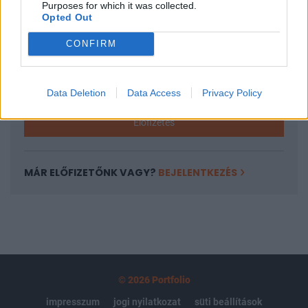
Purposes for which it was collected.
regisztrációhoz kötött.
Opted Out
Az előfizetés a következőket tartalmazza:
CONFIRM
Portfolio.hu teljes cikkarchívum
Kötéslisták: BÉT elmúlt 2 év napon belüli
kötéslistái
Data Deletion
Data Access
Privacy Policy
Előfizetés
MÁR ELŐFIZETŐNK VAGY?
BEJELENTKEZÉS
© 2026 Portfolio
impresszum
jogi nyilatkozat
süti beállítások