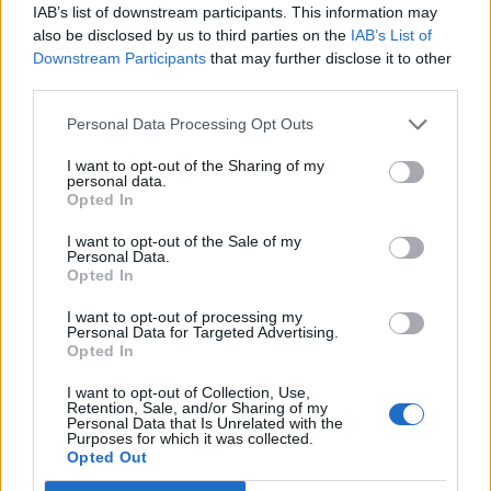
IAB’s list of downstream participants. This information may
also be disclosed by us to third parties on the
IAB’s List of
Gazdát cserélt a Gdansk városában található Manhattan
Downstream Participants
that may further disclose it to other
bevásárlóközpont, melynek új tulajdonosa a napokban
third parties.
elindult Futureal Investment Partners. A 25 570
négyzetméteres üzletközpontot 2004-ben nyitották meg
Personal Data Processing Opt Outs
120 bolttal és 360 parkolóhellyel. Mint ahogy azt a
I want to opt-out of the Sharing of my
napokban megírtuk, a Futureal elindította új,
personal data.
ingatlanbefektetési és vagyonkezelési üzletágát. A Futureal
Opted In
Investment...
I want to opt-out of the Sale of my
Personal Data.
Opted In
KEDVES OLVASÓNK!
I want to opt-out of processing my
A keresett cikk a portfolio.hu hírarchívumához
Personal Data for Targeted Advertising.
Opted In
tartozik, melynek olvasása előfizetéses
regisztrációhoz kötött.
I want to opt-out of Collection, Use,
Retention, Sale, and/or Sharing of my
Personal Data that Is Unrelated with the
Az előfizetés a következőket tartalmazza:
Purposes for which it was collected.
Portfolio.hu teljes cikkarchívum
Opted Out
Kötéslisták: BÉT elmúlt 2 év napon belüli