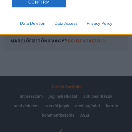
CONFIRM
kötéslistái
Előfizetés
Data Deletion
Data Access
Privacy Policy
MÁR ELŐFIZETŐNK VAGY?
BEJELENTKEZÉS
© 2026 Portfolio
impresszum
jogi nyilatkozat
süti beállítások
adatvédelem
szerzői jogok
médiaajánlat
karrier
kommentkezelés
ÁSZF