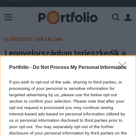
A Paksi Atomerőmű összteljesítménye 225 MW. A Duna vízállá
ELŐFIZETŐI TARTALOM
Lengyelországban terjeszkedik a
magyar ingatlanóriás
Portfolio -
Do Not Process My Personal Information
Portfolio
If you wish to opt-out of the sale, sharing to third parties, or
2021. december 08. 11:18
processing of your personal or sensitive information for
targeted advertising by us, please use the below opt-out
Gdansk városában vásárolt üzletközpontot a
section to confirm your selection. Please note that after your
opt-out request is processed you may continue seeing
Futureal Csoporthoz tartozó Futureal Investment
interest-based ads based on personal information utilized by
Partners - írja a Europe Real Estate. A napokban
us or personal information disclosed to third parties prior to
elindított vagyonkezelő üzletágnak ez lesz az első
your opt-out. You may separately opt-out of the further
komolyabb vásárlása.
disclosure of your personal information by third parties on the