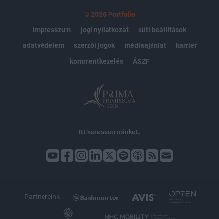
© 2026 Portfolio
impresszum
jogi nyilatkozat
süti beállítások
adatvédelem
szerzői jogok
médiaajánlat
karrier
kommentkezelés
ÁSZF
Itt keressen minket:
Partnereink