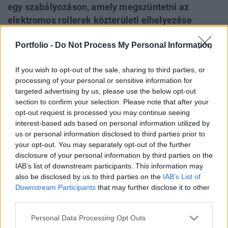
egy szabályozáson, amely megszüntetni az
elektromos rollerek közterületi elhelyezése
okozta káoszt - írja közösségi média
Portfolio -
Do Not Process My Personal Information
bejegyzésében Karácsony Gergely. A
főpolgármester szerint a következő év első
If you wish to opt-out of the sale, sharing to third parties, or
felében úgynevezett mikromobilitási pontokat
processing of your personal or sensitive information for
hoznak létre, ahol majd le szabad rakni a
targeted advertising by us, please use the below opt-out
használaton kívüli rollereket.
section to confirm your selection. Please note that after your
opt-out request is processed you may continue seeing
Property Investment Forum 2026A hazai ingatlanpiac
interest-based ads based on personal information utilized by
legnagyobb üzleti és networking találkozója! Idén a 22.
us or personal information disclosed to third parties prior to
your opt-out. You may separately opt-out of the further
alkalommal!Információ és jelentkezésA főpolgármester
disclosure of your personal information by third parties on the
szerin az elektromos rollerek egyszerre jelentenek kihívást
IAB’s list of downstream participants. This information may
és lehetőséget a nagyvárosoknak. Kihívás, mert egy
also be disclosed by us to third parties on the
IAB’s List of
teljesen szabályozatlan területről beszélünk, és lehetőség,
Downstream Participants
that may further disclose it to other
hisz egy környezetbarát, energiatakarékos...
third parties.
Personal Data Processing Opt Outs