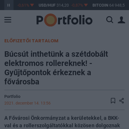
F
363,17
-0,61%
USD/HUF
314,20
-0,87%
BITCOIN
64 948,55
ELŐFIZETŐI TARTALOM
Búcsút inthetünk a szétdobált
elektromos rollereknek! -
Gyűjtőpontok érkeznek a
fővárosba
Portfolio
2021. december 14. 13:56
A Fővárosi Önkormányzat a kerületekkel, a BKK-
val és a rollerszolgáltatókkal közösen dolgoznak