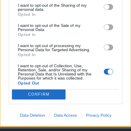
KEDVES OLVASÓNK!
I want to opt-out of the Sharing of my
personal data.
A keresett cikk a portfolio.hu hírarchívumához
Opted In
tartozik, melynek olvasása előfizetéses
regisztrációhoz kötött.
I want to opt-out of the Sale of my
Personal Data.
Opted In
Az előfizetés a következőket tartalmazza:
Portfolio.hu teljes cikkarchívum
I want to opt-out of processing my
Personal Data for Targeted Advertising.
Kötéslisták: BÉT elmúlt 2 év napon belüli
Opted In
kötéslistái
I want to opt-out of Collection, Use,
Retention, Sale, and/or Sharing of my
Előfizetés
Personal Data that Is Unrelated with the
Purposes for which it was collected.
Opted Out
MÁR ELŐFIZETŐNK VAGY?
BEJELENTKEZÉS
CONFIRM
Data Deletion
Data Access
Privacy Policy