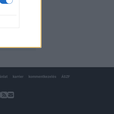
ánlat
karrier
kommentkezelés
ÁSZF