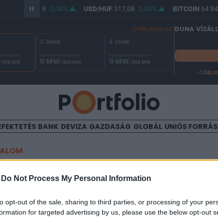
R/HUF
365,56
0,04%
USD/HUF
317,08
0,04%
BITCOIN
64 845
DUNA VÍZÁL
Mit jelent ez?
3. blokk
4. blokk
0 MW
0 MW
/ 500 MW
/ 500 MW
/ 500 MW
-134c
A Duna vízállása Paksnál -127 cm. A leállási küszöb -134 cm,
EFEKTETÉS
BANK
DEVIZA
GAZDASÁG
GLOBÁL
UNIÓS FORRÁ
TALOM
 irodaterület kezelési jogát
-
Do Not Process My Personal Information
otta meg az ingatlanóriás
to opt-out of the sale, sharing to third parties, or processing of your per
formation for targeted advertising by us, please use the below opt-out s