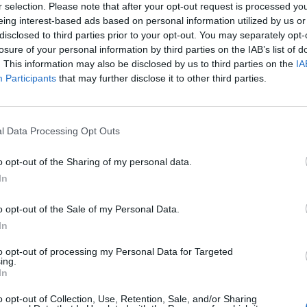
r selection. Please note that after your opt-out request is processed y
eing interest-based ads based on personal information utilized by us or
disclosed to third parties prior to your opt-out. You may separately opt-
losure of your personal information by third parties on the IAB’s list of
rület menedzselési jogát szerezte meg a CBRE - tette 
. This information may also be disclosed by us to third parties on the
IA
ldalán. Az üzletkötés értelmében ingatlantanácsadó cé
Participants
that may further disclose it to other third parties.
 teljes, 9 épületből álló budapesti irodaportfólióját.
 Forum 2026A hazai ingatlanpiac legnagyobb üzleti és networkin
l Data Processing Opt Outs
nformáció és jelentkezésMegszerezte a CBRE a CA Immo főváros
 A CA Immo budapesti irodaportfóliója 9 épületre és összesen 
o opt-out of the Sharing of my personal data.
ára terjednek ki. A portfólió magába foglalja a XIII. kerületi Capi
In
o opt-out of the Sale of my Personal Data.
ASÓNK!
In
a portfolio.hu hírarchívumához tartozik, melynek olvasása előf
to opt-out of processing my Personal Data for Targeted
ötött.
ing.
In
övetkezőket tartalmazza:
o opt-out of Collection, Use, Retention, Sale, and/or Sharing
 teljes cikkarchívum