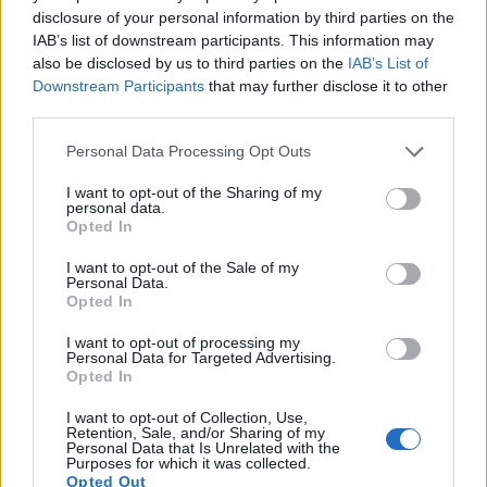
tervezett Nemzeti Cirkuszművészeti Központ
disclosure of your personal information by third parties on the
IAB’s list of downstream participants. This information may
részeként valósul meg egy egykori dízelmozdony-
also be disclosed by us to third parties on the
IAB’s List of
javító csarnok átépítésével és kibővítésével.
Downstream Participants
that may further disclose it to other
third parties.
Tavaly a Portfolio-n is írtunk a projektről, melynek
keretében a Baross Imre Artistaképző Intézet Előadó-
Personal Data Processing Opt Outs
művészeti Szakgimnázium, Gimnázium és Alapfokú
I want to opt-out of the Sharing of my
Táncművészeti Iskola kap helyet a Nyugati pályaudvar
personal data.
melletti, több hajóból álló mozdonycsarnok felújításával
Opted In
létrejövő épületkomplexumban. Az iskola a Nemzeti
I want to opt-out of the Sale of my
Cirkuszművészeti Központ projektjének első lépéseként...
Personal Data.
Opted In
I want to opt-out of processing my
KEDVES OLVASÓNK!
Personal Data for Targeted Advertising.
Opted In
A keresett cikk a portfolio.hu hírarchívumához
tartozik, melynek olvasása előfizetéses
I want to opt-out of Collection, Use,
Retention, Sale, and/or Sharing of my
regisztrációhoz kötött.
Personal Data that Is Unrelated with the
Purposes for which it was collected.
Az előfizetés a következőket tartalmazza:
Opted Out