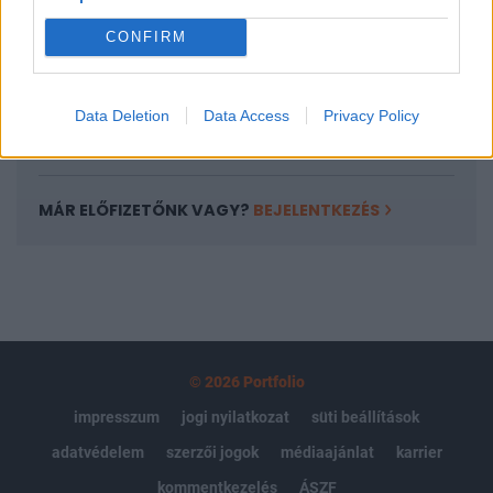
Portfolio.hu teljes cikkarchívum
CONFIRM
Kötéslisták: BÉT elmúlt 2 év napon belüli
kötéslistái
Data Deletion
Data Access
Privacy Policy
Előfizetés
MÁR ELŐFIZETŐNK VAGY?
BEJELENTKEZÉS
© 2026 Portfolio
impresszum
jogi nyilatkozat
süti beállítások
adatvédelem
szerzői jogok
médiaajánlat
karrier
kommentkezelés
ÁSZF