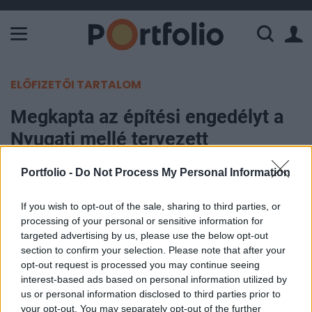
A Paksi Atomerőmű összteljesítménye 226 MW. A Duna vízállá
ELŐFIZETŐI TARTALOM
Megkapta az építési engedélyt a
Nyugati mellé tervezett
Artistaképző Intézet
Portfolio -
Do Not Process My Personal Information
Portfolio
If you wish to opt-out of the sale, sharing to third parties, or
2022. április 12. 14:47
processing of your personal or sensitive information for
targeted advertising by us, please use the below opt-out
Megkapta az építési engedélyt a Nyugati
section to confirm your selection. Please note that after your
opt-out request is processed you may continue seeing
pályaudvar mellé tervezett Artistaképző Intézet új
interest-based ads based on personal information utilized by
központja - írja a Pestbuda.hu. Az épület a
us or personal information disclosed to third parties prior to
pályaudvar melletti rozsdaövezet egy részére
your opt-out. You may separately opt-out of the further