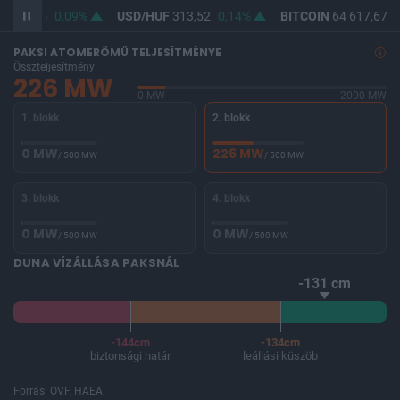
F
362,05
0,09%
USD/HUF
313,52
0,14%
BITCOIN
64 617,67
0
PAKSI ATOMERŐMŰ TELJESÍTMÉNYE
Összteljesítmény
226 MW
0 MW
2000 MW
1. blokk
2. blokk
0 MW
226 MW
/ 500 MW
/ 500 MW
3. blokk
4. blokk
0 MW
0 MW
/ 500 MW
/ 500 MW
DUNA VÍZÁLLÁSA PAKSNÁL
-131 cm
-144cm
-134cm
biztonsági határ
leállási küszöb
Forrás: OVF, HAEA