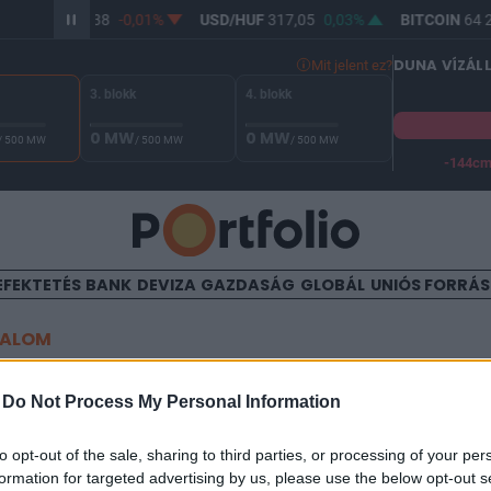
UR/HUF
365,38
-0,01%
USD/HUF
317,05
0,03%
BITCOIN
64 2
DUNA VÍZÁL
Mit jelent ez?
3. blokk
4. blokk
0 MW
0 MW
/ 500 MW
/ 500 MW
/ 500 MW
-144c
A Duna vízállása Paksnál -127 cm. A biztonsági határ -144 cm,
EFEKTETÉS
BANK
DEVIZA
GAZDASÁG
GLOBÁL
UNIÓS FORRÁ
TALOM
nos elmondta, milyen beru
-
Do Not Process My Personal Information
 kormány
to opt-out of the sale, sharing to third parties, or processing of your per
formation for targeted advertising by us, please use the below opt-out s