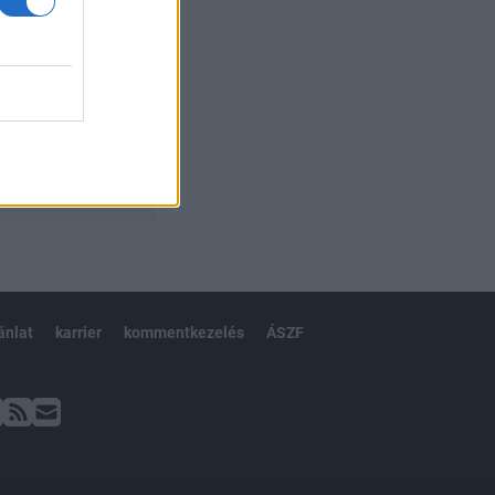
ánlat
karrier
kommentkezelés
ÁSZF