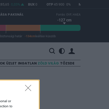
85,65
0,03%
BUX
0
OTP
45 900
0%
MOL
4 640
0%
LÁSA PAKSNÁL
Forrás: OVF, HAEA
-127 cm
m
biztonsági határ
-134cm
leállási küszöb
 a leállási küszöb -134 cm.
SOK
ÜZLET
INGATLAN
ZÖLD VILÁG
TŐZSDE
házásokat
sonal or
ection to