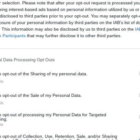
r selection. Please note that after your opt-out request is processed y
eing interest-based ads based on personal information utilized by us or
2:37
disclosed to third parties prior to your opt-out. You may separately opt-
losure of your personal information by third parties on the IAB’s list of
sügyi miniszter a Tranzit Fesztiválon tartott előadást
. This information may also be disclosed by us to third parties on the
IA
ója szerint beszélt az aktuális energiapiaci helyzetről
Participants
that may further disclose it to other third parties.
ztás, és elhalasztás részleteiről, valamint a Paks 2 p
rra a portál tudósítása szerint, hogy Orbán Viktor azzal bízta meg
l Data Processing Opt Outs
at. Magyarország ugyanis pénzszűkében van, elfogytak a forrá
ntős plusz terhet jelent, valamint finanszírozni kell a rezsicsökk
o opt-out of the Sharing of my personal data.
egekben lévő energiaárak miatt. Emellett elmondás szerint...
In
o opt-out of the Sale of my Personal Data.
ASÓNK!
In
a portfolio.hu hírarchívumához tartozik, melynek olvasása előf
to opt-out of processing my Personal Data for Targeted
ötött.
ing.
In
övetkezőket tartalmazza:
o opt-out of Collection, Use, Retention, Sale, and/or Sharing
 teljes cikkarchívum