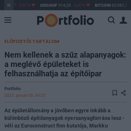
F
363,17
-0,61%
USD/HUF
314,20
-0,87%
BITCOIN
65 081,77
ELŐFIZETŐI TARTALOM
Nem kellenek a szűz alapanyagok:
a meglévő épületeket is
felhasználhatja az építőipar
Portfolio
2023. január 05. 09:25
Az épületállomány a jövőben egyre inkább a
különböző építőanyagok nyersanyagforrása lesz -
véli az Euroconstruct finn kutatója, Markku