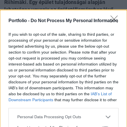
Riihimäki. Egy épület tulajdonságai alapján
lehetséges ugyanis az épületállományban lévő
anyagmennyiség modellezése és kiszámítása,
Portfolio -
Do Not Process My Personal Information
ennek ismeretében pedig kitűzhetünk olyan
célokat, mint a bontási hulladék magas
If you wish to opt-out of the sale, sharing to third parties, or
hasznosítási aránya, a környezetvédelem vagy
processing of your personal or sensitive information for
akár a körforgásos gazdaság is.
targeted advertising by us, please use the below opt-out
section to confirm your selection. Please note that after your
opt-out request is processed you may continue seeing
Európában kevés a statisztika az építőanyagok
interest-based ads based on personal information utilized by
felhasználásának arányáról és csak néhány országban
us or personal information disclosed to third parties prior to
mérik ezt. Előnyös lenne egy anyagspecifikus építési
your opt-out. You may separately opt-out of the further
statisztikát kidolgozni, ezt viszont nehezíti az építőanyagok
disclosure of your personal information by third parties on the
sokoldalúsága. Az építőanyagok használata nagyrészt
IAB’s list of downstream participants. This information may
hibrid: például, ha egy épület favázas, attól még a
also be disclosed by us to third parties on the
IAB’s List of
teherhordó váza más anyagokat is tartalmazhat....
Downstream Participants
that may further disclose it to other
third parties.
Personal Data Processing Opt Outs
KEDVES OLVASÓNK!