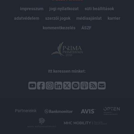
impresszum
jogi nyilatkozat
süti beállítások
adatvédelem
szerzői jogok
médiaajánlat
karrier
kommentkezelés
ÁSZF
Itt keressen minket:
Partnereink