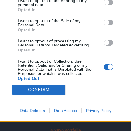
I want to opt-out of the Sharing of my
A keresett cikk a portfolio.hu hírarchívumához
personal data.
tartozik, melynek olvasása előfizetéses
Opted In
regisztrációhoz kötött.
I want to opt-out of the Sale of my
Personal Data.
Az előfizetés a következőket tartalmazza:
Opted In
Portfolio.hu teljes cikkarchívum
I want to opt-out of processing my
Kötéslisták: BÉT elmúlt 2 év napon belüli
Personal Data for Targeted Advertising.
kötéslistái
Opted In
I want to opt-out of Collection, Use,
Előfizetés
Retention, Sale, and/or Sharing of my
Personal Data that Is Unrelated with the
Purposes for which it was collected.
Opted Out
MÁR ELŐFIZETŐNK VAGY?
BEJELENTKEZÉS
CONFIRM
Data Deletion
Data Access
Privacy Policy
© 2026 Portfolio