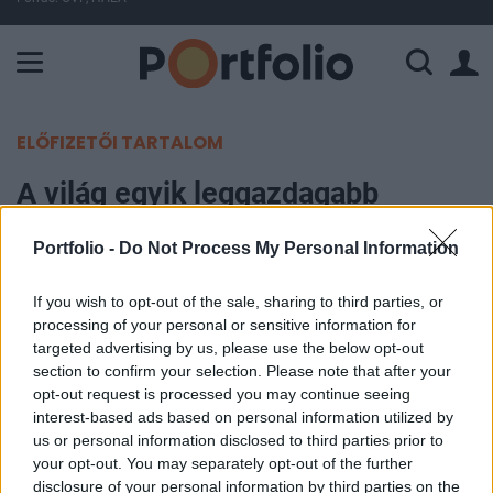
A Paksi Atomerőmű összteljesítménye 428 MW. A Duna vízállá
ELŐFIZETŐI TARTALOM
A világ egyik leggazdagabb
embere 98%-os diszkonttal veheti
Portfolio -
Do Not Process My Personal Information
meg a becsődölt ingatlanfejlesztőt
If you wish to opt-out of the sale, sharing to third parties, or
Portfolio
processing of your personal or sensitive information for
2023. január 09. 17:50
targeted advertising by us, please use the below opt-out
section to confirm your selection. Please note that after your
opt-out request is processed you may continue seeing
Az Adani Goodhomes, amely az indiai Gautam
interest-based ads based on personal information utilized by
Adani, a világ harmadik leggazdagabb emberének
us or personal information disclosed to third parties prior to
cége, 98%-os diszkonttal juthat hozzá egy csődbe
your opt-out. You may separately opt-out of the further
disclosure of your personal information by third parties on the
ment ingatlanfejlesztőhöz – számol be a hírről a