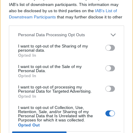
IAB’s list of downstream participants. This information may
Bloomberg.
also be disclosed by us to third parties on the
IAB’s List of
Downstream Participants
that may further disclose it to other
Professional Investment Day 2026Ismét jön a Portfolio
third parties.
szűk körű, exkluzív meetupja a magyar vagyonkezelői piac
résztvevői számára! Kíváncsi vagy, melyek lesznek a 2027-
Personal Data Processing Opt Outs
es befektetési, vagyonkezelési és megtakarítási trendek? Itt
I want to opt-out of the Sharing of my
az egyedülálló lehetőség az exkluzív kapcsolatteremtésre
personal data.
és networkingre, a legfontosabb trendek és várakozások
Opted In
egy helyen, kötetlenül, őszintén...
I want to opt-out of the Sale of my
Personal Data.
Opted In
KEDVES OLVASÓNK!
I want to opt-out of processing my
Personal Data for Targeted Advertising.
A keresett cikk a portfolio.hu hírarchívumához
Opted In
tartozik, melynek olvasása előfizetéses
regisztrációhoz kötött.
I want to opt-out of Collection, Use,
Retention, Sale, and/or Sharing of my
Personal Data that Is Unrelated with the
Az előfizetés a következőket tartalmazza:
Purposes for which it was collected.
Opted Out
Portfolio.hu teljes cikkarchívum
Kötéslisták: BÉT elmúlt 2 év napon belüli