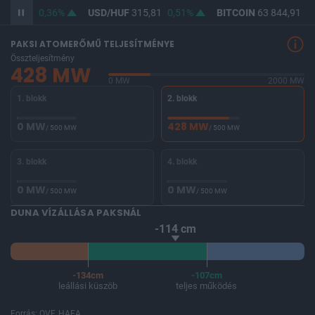
364,48
0,36%
USD/HUF
315,81
0,51%
BITCOIN
63 844,91
-1
PAKSI ATOMERŐMŰ TELJESÍTMÉNYE
Összteljesítmény
428 MW
0 MW
2000 MW
1. blokk
2. blokk
0 MW
428 MW
/ 500 MW
/ 500 MW
3. blokk
4. blokk
0 MW
0 MW
/ 500 MW
/ 500 MW
DUNA VÍZÁLLÁSA PAKSNÁL
-114 cm
-134cm
-107cm
leállási küszöb
teljes működés
Forrás: OVF, HAEA