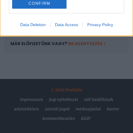
CONFIRM
kötéslistái
Előfizetés
Data Deletion
Data Access
Privacy Policy
MÁR ELŐFIZETŐNK VAGY?
BEJELENTKEZÉS
© 2026 Portfolio
impresszum
jogi nyilatkozat
süti beállítások
adatvédelem
szerzői jogok
médiaajánlat
karrier
kommentkezelés
ÁSZF