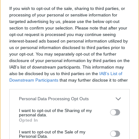
Betöréstérkép A legfrissebb, 2020-as összesített adatok
If you wish to opt-out of the sale, sharing to third parties, or
szerint a fővárosban abban az évben több mint 1200
processing of your personal or sensitive information for
lakásbetörés történt, míg országosan majdnem 7000 ilyen
targeted advertising by us, please use the below opt-out
section to confirm your selection. Please note that after your
bűncselekményt regisztráltak a hatóságok a PRE-STAT
opt-out request is processed you may continue seeing
adatai szerint. A rendőrségi honlapon fellelhető bűnügyi
interest-based ads based on personal information utilized by
térkép valamivel frissebb állapotok láthatók - írta a
us or personal information disclosed to third parties prior to
Pénzcentrum. A portál megnézte, melyik...
your opt-out. You may separately opt-out of the further
disclosure of your personal information by third parties on the
IAB’s list of downstream participants. This information may
KEDVES OLVASÓNK!
also be disclosed by us to third parties on the
IAB’s List of
Downstream Participants
that may further disclose it to other
A keresett cikk a portfolio.hu hírarchívumához
third parties.
tartozik, melynek olvasása előfizetéses
regisztrációhoz kötött.
Personal Data Processing Opt Outs
Az előfizetés a következőket tartalmazza:
I want to opt-out of the Sharing of my
personal data.
Portfolio.hu teljes cikkarchívum
Opted In
Kötéslisták: BÉT elmúlt 2 év napon belüli
I want to opt-out of the Sale of my
kötéslistái
Personal Data.