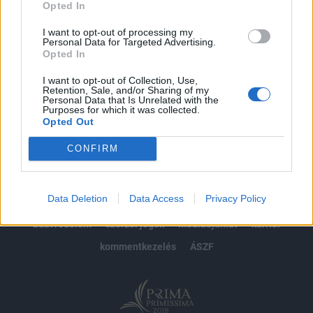
Opted In
Előfizetés
I want to opt-out of processing my
Personal Data for Targeted Advertising.
Opted In
MÁR ELŐFIZETŐNK VAGY?
BEJELENTKEZÉS
I want to opt-out of Collection, Use,
Retention, Sale, and/or Sharing of my
Personal Data that Is Unrelated with the
Purposes for which it was collected.
Opted Out
CONFIRM
© 2026 Portfolio
Data Deletion
Data Access
Privacy Policy
impresszum
jogi nyilatkozat
süti beállítások
adatvédelem
szerzői jogok
médiaajánlat
karrier
kommentkezelés
ÁSZF