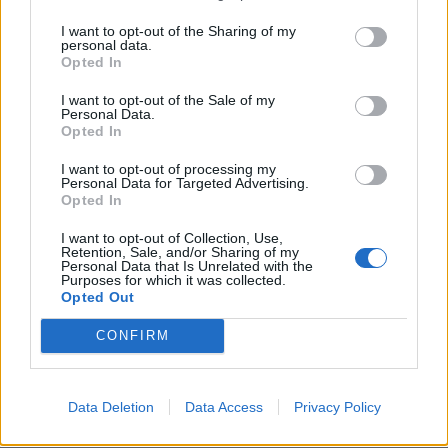
KEDVES OLVASÓNK!
I want to opt-out of the Sharing of my
personal data.
A keresett cikk a portfolio.hu hírarchívumához
Opted In
tartozik, melynek olvasása előfizetéses
I want to opt-out of the Sale of my
regisztrációhoz kötött.
Personal Data.
Opted In
Az előfizetés a következőket tartalmazza:
I want to opt-out of processing my
Portfolio.hu teljes cikkarchívum
Personal Data for Targeted Advertising.
Kötéslisták: BÉT elmúlt 2 év napon belüli
Opted In
kötéslistái
I want to opt-out of Collection, Use,
Retention, Sale, and/or Sharing of my
Personal Data that Is Unrelated with the
Előfizetés
Purposes for which it was collected.
Opted Out
CONFIRM
MÁR ELŐFIZETŐNK VAGY?
BEJELENTKEZÉS
Data Deletion
Data Access
Privacy Policy