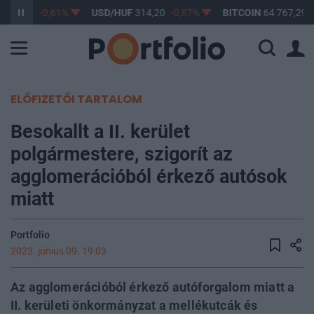
363,17
-0,61%
USD/HUF
314,20
-0,87%
BITCOIN
64 767,29
ELŐFIZETŐI TARTALOM
Besokallt a II. kerület
polgármestere, szigorít az
agglomerációból érkező autósok
miatt
Portfolio
2023. június 09. 19:03
Az agglomerációból érkező autóforgalom miatt a
II. kerületi önkormányzat a mellékutcák és