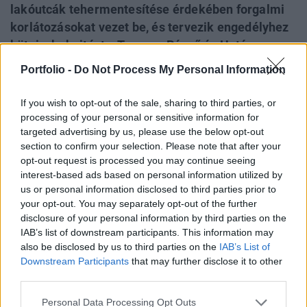
lakóutcák tehermentesítése érdekében forgalmi
korlátozásokat vezet be, és tervezik engedélyhez
kötni a behajtást a Tamara, Rézsű és Határ
utcákban. Őrsi Gergely polgármester szerint az
Portfolio -
Do Not Process My Personal Information
utak és a szennyvízrendszer elhasználódása
jelentős plusz költségeket jelent a kerületnek,
If you wish to opt-out of the sale, sharing to third parties, or
ezért ha nem találnak megoldást az érintett
processing of your personal or sensitive information for
targeted advertising by us, please use the below opt-out
agglomerációs települések vezetőivel, akkor
section to confirm your selection. Please note that after your
benyújtják nekik a számlát.
opt-out request is processed you may continue seeing
interest-based ads based on personal information utilized by
Budapest II. kerületének polgármestere, Őrsi Gergely a
us or personal information disclosed to third parties prior to
Facebookon kiadott pénteki közleményében felhívja a
your opt-out. You may separately opt-out of the further
figyelmet arra, hogy az agglomerációból érkező átmenő
disclosure of your personal information by third parties on the
forgalom túlterhelheti a kerület lakóutcáit. Rámutat, hogy a
IAB’s list of downstream participants. This information may
also be disclosed by us to third parties on the
IAB’s List of
szomszédos településekről érkező autósok tönkreteszik a
Downstream Participants
that may further disclose it to other
kerület útjait, miközben nem járulnak hozzá azok
third parties.
fenntartásához, és új lakóparkok építését...
Personal Data Processing Opt Outs