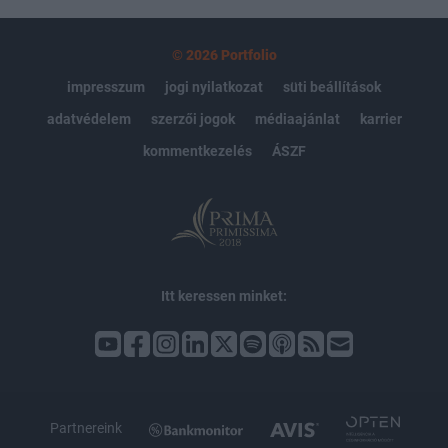
© 2026 Portfolio
impresszum
jogi nyilatkozat
süti beállítások
adatvédelem
szerzői jogok
médiaajánlat
karrier
kommentkezelés
ÁSZF
Itt keressen minket:
Partnereink