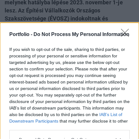
melynek hatályba lépése 2023. november 1-je
lesz. Az Építési Vállalkozók Országos
Szakszövetsége (ÉVOSZ) indokoltnak és
időszerűnek tartja az újraszabályozást törvényi és
Portfolio -
Do Not Process My Personal Information
végrehajtási szinten, ugyanakkor az általános
törvényi szabályon belül, tekintettel az építőipar
If you wish to opt-out of the sale, sharing to third parties, or
sajátos foglalkoztatási jellegére és helyzetére,
processing of your personal or sensitive information for
külön ágazati szabályozást, ágazati kikötéseket
targeted advertising by us, please use the below opt-out
javasol.
section to confirm your selection. Please note that after your
opt-out request is processed you may continue seeing
Az építőipar a többi ágazattól eltérően nem telepített
interest-based ads based on personal information utilized by
ágazat, az építőiparban dolgozók változó munkahelyen
us or personal information disclosed to third parties prior to
your opt-out. You may separately opt-out of the further
végzik tevékenységüket, a vállalkozások egyszerre több
disclosure of your personal information by third parties on the
helyszínen foglalkoztatják munkavállalóikat. A
IAB’s list of downstream participants. This information may
szerződésállomány függvényében a munkaerőigény
also be disclosed by us to third parties on the
IAB’s List of
folyamatosan, egy éven belül is változhat.
Downstream Participants
that may further disclose it to other
Alapszakmánként is folyamatosan változó a
third parties.
szakmunkások...