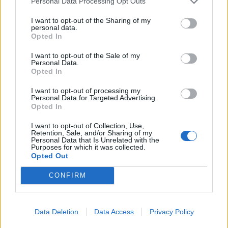
Personal Data Processing Opt Outs
I want to opt-out of the Sharing of my
KEDVES OLVASÓNK!
personal data.
Opted In
A keresett cikk a portfolio.hu hírarchívumához
tartozik, melynek olvasása előfizetéses
I want to opt-out of the Sale of my
Personal Data.
regisztrációhoz kötött.
Opted In
Az előfizetés a következőket tartalmazza:
I want to opt-out of processing my
Portfolio.hu teljes cikkarchívum
Personal Data for Targeted Advertising.
Opted In
Kötéslisták: BÉT elmúlt 2 év napon belüli
kötéslistái
I want to opt-out of Collection, Use,
Retention, Sale, and/or Sharing of my
Personal Data that Is Unrelated with the
Purposes for which it was collected.
Előfizetés
Opted Out
CONFIRM
MÁR ELŐFIZETŐNK VAGY?
BEJELENTKEZÉS
Data Deletion
Data Access
Privacy Policy