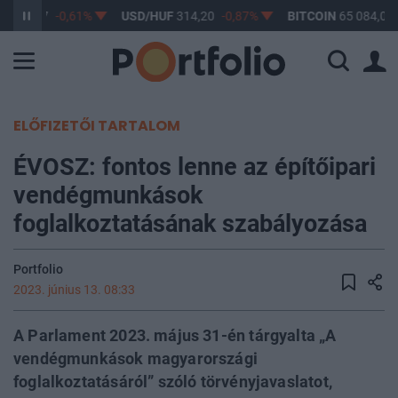
F
363,17
-0,61%
USD/HUF
314,20
-0,87%
BITCOIN
65 084,01
ELŐFIZETŐI TARTALOM
ÉVOSZ: fontos lenne az építőipari
vendégmunkások
foglalkoztatásának szabályozása
Portfolio
2023. június 13. 08:33
A Parlament 2023. május 31-én tárgyalta „A
vendégmunkások magyarországi
foglalkoztatásáról” szóló törvényjavaslatot,