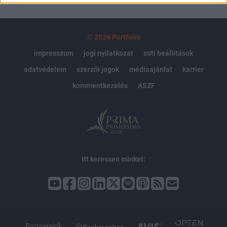
© 2026 Portfolio
impresszum
jogi nyilatkozat
süti beállítások
adatvédelem
szerzői jogok
médiaajánlat
karrier
kommentkezelés
ÁSZF
Itt keressen minket:
Partnereink