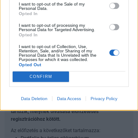
I want to opt-out of the Sale of my
egyesület 8 kelet-európai ország építési piacára
Personal Data.
Opted In
készít előrejelzést.
I want to opt-out of processing my
Bulgáriában az új koalíciós kormány mérsékelheti az idén
Personal Data for Targeted Advertising.
Opted In
várható gazdasági lassulást az uniós források lehívásának
felgyorsításával és Bulgária Helyreállítási és
I want to opt-out of Collection, Use,
Ellenállóképességi Tervének végrehajtásával. Idén a teljes
Retention, Sale, and/or Sharing of my
Personal Data that Is Unrelated with the
bolgár építési teljesítmény az EECFA becslése szerint
Purposes for which it was collected.
Opted Out
reálnövekedést érhet el az erős lakásépítés, a nem-
lakásépítések enyhe...
CONFIRM
KEDVES OLVASÓNK!
Data Deletion
Data Access
Privacy Policy
A keresett cikk a portfolio.hu hírarchívumához
tartozik, melynek olvasása előfizetéses
regisztrációhoz kötött.
Az előfizetés a következőket tartalmazza: