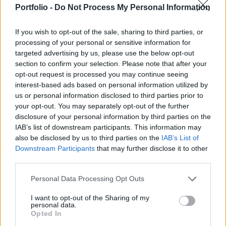
építési piaci előrejelzése 2025-ig. Délkelet-
Portfolio -
Do Not Process My Personal Information
Európában az előrejelzés vegyes. Az idei évben az
EECFA öt úgynevezett kis országának építési
If you wish to opt-out of the sale, sharing to third parties, or
piacának (Románia kivételével) növekedésre
processing of your personal or sensitive information for
számíthat. Jövőre valószínűleg Szerbia is
targeted advertising by us, please use the below opt-out
section to confirm your selection. Please note that after your
csatlakozik majd és negatív tartományba fordul,
opt-out request is processed you may continue seeing
míg 2025-ben Horvátország lehet az egyetlen
interest-based ads based on personal information utilized by
ország, amely – bár szerény – csökkenést
us or personal information disclosed to third parties prior to
könyvelhet majd el. A kelet-európai régióban a
your opt-out. You may separately opt-out of the further
disclosure of your personal information by third parties on the
2025-ig tartó építési előrejelzés Törökország és
IAB’s list of downstream participants. This information may
Ukrajna esetében pozitív, míg Oroszországban
also be disclosed by us to third parties on the
IAB’s List of
végig borúlátó. Törökországban a februári
Downstream Participants
that may further disclose it to other
földrengések utáni újjáépítés a fő mozgatórugó,
third parties.
míg Ukrajnában sok múlik azon, hogy milyen
Personal Data Processing Opt Outs
gyorsan és milyen hamar sikerül a
megrongálódott állományt helyreállítani. Az
I want to opt-out of the Sharing of my
personal data.
EECFA a háború kezdete óta most először kísérelt
Opted In
meg előrejelzést készíteni az ukrán piacra. Az