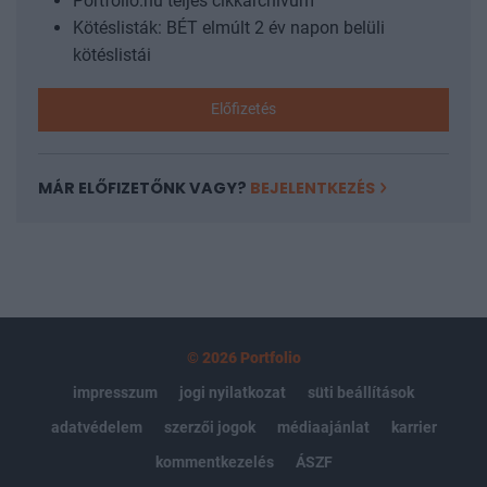
Portfolio.hu teljes cikkarchívum
Kötéslisták: BÉT elmúlt 2 év napon belüli
kötéslistái
Előfizetés
MÁR ELŐFIZETŐNK VAGY?
BEJELENTKEZÉS
© 2026 Portfolio
impresszum
jogi nyilatkozat
süti beállítások
adatvédelem
szerzői jogok
médiaajánlat
karrier
kommentkezelés
ÁSZF