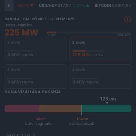
365,28
-0,04%
USD/HUF
317,02
0,02%
BITCOIN
64 301,97
-0
PAKSI ATOMERŐMŰ TELJESÍTMÉNYE
Összteljesítmény
225 MW
0 MW
2000 MW
1. blokk
2. blokk
0 MW
225 MW
/ 500 MW
/ 500 MW
3. blokk
4. blokk
0 MW
0 MW
/ 500 MW
/ 500 MW
DUNA VÍZÁLLÁSA PAKSNÁL
-128 cm
-144cm
-134cm
biztonsági határ
leállási küszöb
Forrás: OVF, HAEA