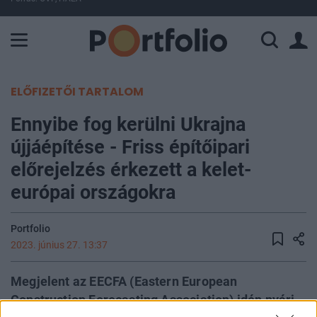
A Paksi Atomerőmű összteljesítménye 225 MW. A Duna vízállá
ELŐFIZETŐI TARTALOM
Ennyibe fog kerülni Ukrajna
újjáépítése - Friss építőipari
előrejelzés érkezett a kelet-
európai országokra
Portfolio
2023. június 27. 13:37
Megjelent az EECFA (Eastern European
Construction Forecasting Association) idén nyári