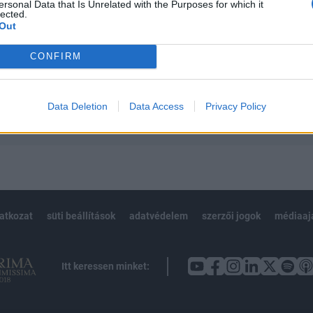
 teljes cikkarchívum
ersonal Data that Is Unrelated with the Purposes for which it
lected.
 BÉT elmúlt 2 év napon belüli
Out
CONFIRM
Előfizetés
Data Deletion
Data Access
Privacy Policy
NK VAGY?
BEJELENTKEZÉS
latkozat
süti beállítások
adatvédelem
szerzői jogok
médiaaj
Itt keressen minket: