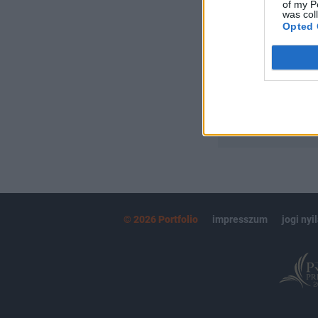
Portfolio.hu
of my P
was col
Kötéslisták:
Opted 
kötéslistái
MÁR ELŐFIZETŐ
© 2026 Portfolio
impresszum
jogi nyi