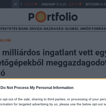
R/HUF
363,17
-0,61%
USD/HUF
314,20
-0,87%
BITCOIN
64 88
EFEKTETÉS
BANK
DEVIZA
GAZDASÁG
GLOBÁL
UNIÓS FORRÁ
TALOM
 milliárdos ingatlant vett eg
tetőgépekből meggazdagodo
zó
-
Do Not Process My Personal Information
to opt-out of the sale, sharing to third parties, or processing of your per
dos - akinek vagyona a világjárvány idején a lélegeztet
formation for targeted advertising by us, please use the below opt-out s