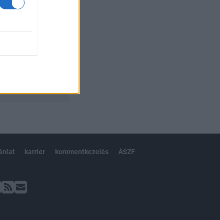
ánlat
karrier
kommentkezelés
ÁSZF