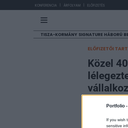
|
|
EU
KONFERENCIA
ÁRFOLYAM
ELŐFIZETÉS
TISZA-KORMÁNY
SIGNATURE
HÁBORÚ
B
ELŐFIZETŐI TAR
Közel 40
lélegez
vállalko
Portfolio
Portfolio 
2024. január 24. 11:18
If you wish 
Egy kínai milliár
sensitive in