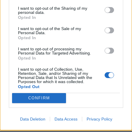
KEDVES OLVASÓNK!
I want to opt-out of the Sharing of my
personal data.
A keresett cikk a portfolio.hu hírarchívumához
Opted In
tartozik, melynek olvasása előfizetéses
I want to opt-out of the Sale of my
regisztrációhoz kötött.
Personal Data.
Opted In
Az előfizetés a következőket tartalmazza:
I want to opt-out of processing my
Portfolio.hu teljes cikkarchívum
Personal Data for Targeted Advertising.
Kötéslisták: BÉT elmúlt 2 év napon belüli
Opted In
kötéslistái
I want to opt-out of Collection, Use,
Retention, Sale, and/or Sharing of my
Personal Data that Is Unrelated with the
Előfizetés
Purposes for which it was collected.
Opted Out
CONFIRM
MÁR ELŐFIZETŐNK VAGY?
BEJELENTKEZÉS
Data Deletion
Data Access
Privacy Policy