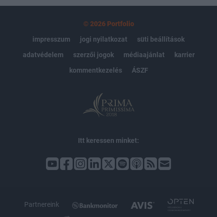
© 2026 Portfolio
impresszum
jogi nyilatkozat
süti beállítások
adatvédelem
szerzői jogok
médiaajánlat
karrier
kommentkezelés
ÁSZF
Itt keressen minket:
Partnereink