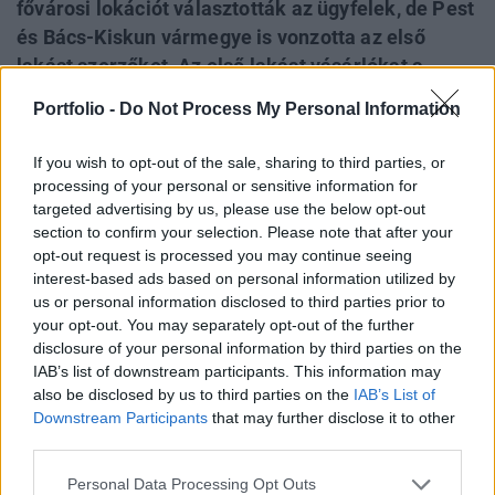
fővárosi lokációt választották az ügyfelek, de Pest
és Bács-Kiskun vármegye is vonzotta az első
lakást szerzőket. Az első lakást vásárlókat a
csökkenő kamatpálya és a javuló gazdasági
Portfolio -
Do Not Process My Personal Information
helyzet mellett a 10%-os önerő lehetősége,
valamint esetlegesen a CSOK Plusz és a hozzá
If you wish to opt-out of the sale, sharing to third parties, or
tartozó részleges tartozás-elengedés, valamint az
processing of your personal or sensitive information for
illetékmentesség is támogathatja az
targeted advertising by us, please use the below opt-out
section to confirm your selection. Please note that after your
ingatlanszerzés során.
opt-out request is processed you may continue seeing
interest-based ads based on personal information utilized by
Az otthonteremtési támogatások változásának bejelentése
us or personal information disclosed to third parties prior to
jelentős hatással volt a tavalyi év ingatlanpiacára, a
your opt-out. You may separately opt-out of the further
gyenge kereslet az év végén fokozódó érdeklődésbe
disclosure of your personal information by third parties on the
fordult. A részletszabályok pontosítása pedig még 2023-
IAB’s list of downstream participants. This information may
ban cselekvésre ösztönözte az új támogatási rendszerből
also be disclosed by us to third parties on the
IAB’s List of
Downstream Participants
that may further disclose it to other
kieső vásárlókat, így tranzakciószámok tekintetében is
third parties.
növekedő pályára lépett a szegmens...
Personal Data Processing Opt Outs