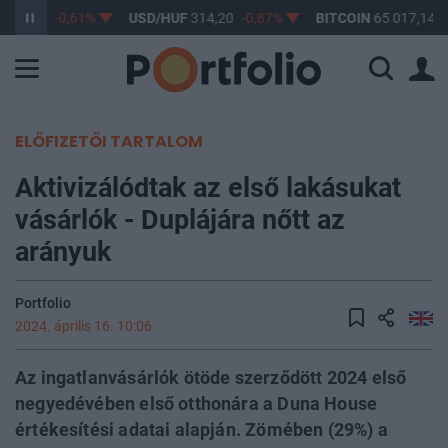
363,17
-0,61%
USD/HUF
314,20
-0,87%
BITCOIN
65 017,14
0
ELŐFIZETŐI TARTALOM
Aktivizálódtak az első lakásukat
vásárlók - Duplájára nőtt az
arányuk
Portfolio
2024. április 16. 10:06
Az ingatlanvásárlók ötöde szerződött 2024 első
negyedévében első otthonára a Duna House
értékesítési adatai alapján. Zömében (29%) a