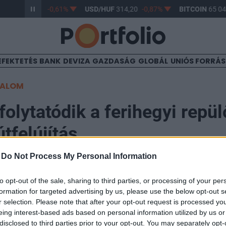
/HUF
363,17
-0,61%
USD/HUF
314,20
-0,87%
BITCOIN
65 046
EFEKTETÉS
BANK
DEVIZA
GAZDASÁG
GLOBÁL
UNIÓS FORRÁ
TALOM
folytatódik a ferihegyi repül
útfelújítás
-
Do Not Process My Personal Information
to opt-out of the sale, sharing to third parties, or processing of your per
formation for targeted advertising by us, please use the below opt-out s
udapesti Liszt Ferenc-repülőtér megközelíthetőségét i
r selection. Please note that after your opt-out request is processed y
ák: a hétfőn kezdődő negyedik ütem a tervek szerint jö
eing interest-based ads based on personal information utilized by us or
disclosed to third parties prior to your opt-out. You may separately opt-