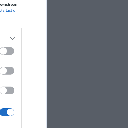
ütörtökön az MTI-
 downstream
B’s List of
árható; az M4-es
elújítási
pest felől érkezők
izetéses