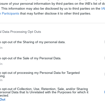
ar Koncessziós Infrastruktúra Fejlesztő (MKIF) Zrt. cs
losure of your personal information by third parties on the IAB’s list of
. This information may also be disclosed by us to third parties on the
IA
Participants
that may further disclose it to other third parties.
int ez idő alatt a csomópontot nem zárják le, csak sávlezárás v
járón a Budapest felől a repülőtérre vezető lehajtóágon végeznek f
ülőtér így minden irányból megközelíthető lesz, azonban a Buda
l Data Processing Opt Outs
gy sávon tudnak a légikikötő felé haladni...
o opt-out of the Sharing of my personal data.
In
ASÓNK!
a portfolio.hu hírarchívumához tartozik, melynek olvasása előf
o opt-out of the Sale of my Personal Data.
ötött.
In
övetkezőket tartalmazza:
to opt-out of processing my Personal Data for Targeted
ing.
 teljes cikkarchívum
In
 BÉT elmúlt 2 év napon belüli
o opt-out of Collection, Use, Retention, Sale, and/or Sharing
ersonal Data that Is Unrelated with the Purposes for which it
lected.
Out
Előfizetés