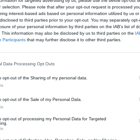
formation for targeted advertising by us, please use the below opt-out s
r selection. Please note that after your opt-out request is processed y
eing interest-based ads based on personal information utilized by us or
disclosed to third parties prior to your opt-out. You may separately opt-
losure of your personal information by third parties on the IAB’s list of
 lakásos komplexum épül Budapest XVIII. kerületében
. This information may also be disclosed by us to third parties on the
IA
Miklóstelep határán, az Erdért vállalat egykori fatele
Participants
that may further disclose it to other third parties.
ja a Magyar Építők. A fejlesztő Alfa Group három ütem
ázakat építene fel.
l Data Processing Opt Outs
négyzetméter alapterületű projekt egy családi házas környezetbe
emelte, hogy az új épületek a meglévő családi házak mögött, 
o opt-out of the Sharing of my personal data.
kások mellett kereskedelmi, szolgáltató funkciók és zöldterülete
In
mint a közművek kapacitását figyelembe véve az építkezéssel...
o opt-out of the Sale of my Personal Data.
In
ASÓNK!
to opt-out of processing my Personal Data for Targeted
a portfolio.hu hírarchívumához tartozik, melynek olvasása előf
ing.
ötött.
In
övetkezőket tartalmazza: