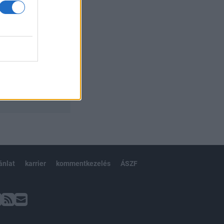
ánlat
karrier
kommentkezelés
ÁSZF